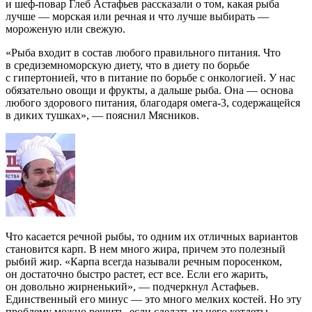
и шеф-повар Глеб Астафьев рассказали о том, какая рыба
лучше — морская или речная и что лучше выбирать —
мороженую или свежую.
«Рыба входит в состав любого правильного питания. Что
в средиземноморскую диету, что в диету по борьбе
с гипертонией, что в питание по борьбе с онкологией. У нас
обязательно овощи и фрукты, а дальше рыба. Она — основа
любого здорового питания, благодаря омега-3, содержащейся
в диких тушках», — пояснил Мясников.
Что касается речной рыбы, то одним их отличных вариантов
становится карп. В нем много жира, причем это полезный
рыбий жир. «Карпа всегда называли речным поросенком,
он достаточно быстро растет, ест все. Если его жарить,
он довольно жирненький», — подчеркнул Астафьев.
Единственный его минус — это много мелких костей. Но эту
проблему можно решить, если сделать из него котлеты.