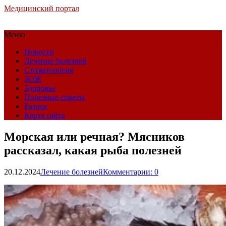
Медицинский портал
Меню
Новости
Лечение болезней
Стоматология
ЗОЖ
Здоровье
Полезные советы
Разное
Карта сайта
Морская или речная? Мясников
рассказал, какая рыба полезней
20.12.2024
Лечение болезней
Комментарии: 0