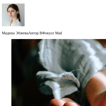
Мадина ЭбзееваАвтор ВФокусе Mail