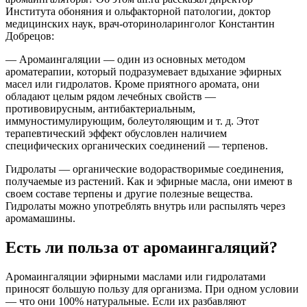
Института обоняния и ольфакторной патологии, доктор
медицинских наук, врач-оториноларинголог Константин
Добрецов:
— Аромаингаляции — один из основных методом
ароматерапии, который подразумевает вдыхание эфирных
масел или гидролатов. Кроме приятного аромата, они
обладают целым рядом лечебных свойств —
противовирусным, антибактериальным,
иммуностимулирующим, болеутоляющим и т. д. Этот
терапевтический эффект обусловлен наличием
специфических органических соединений — терпенов.
Гидролаты — органические водорастворимые соединения,
получаемые из растений. Как и эфирные масла, они имеют в
своем составе терпены и другие полезные вещества.
Гидролаты можно употреблять внутрь или распылять через
аромамашины.
Есть ли польза от аромаингаляций?
Аромаингаляции эфирными маслами или гидролатами
приносят большую пользу для организма. При одном условии
— что они 100% натуральные. Если их разбавляют