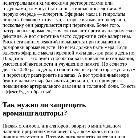
ненатуральными химическими растворителями или
отдушками, то могут быть и негативные последствия. В
первую очередь — аллергия. Эфирные масла и гидролаты
лишены белковых структур, которые вызывают аллергию,
поскольку они разрушаются при перегонке. Более того,
натуральные аромавещества оказывают противоаллергическое
действие. А вот синтетика часто содержит в себе аллергены.
Риск негативных реакций повышается при повышении
дозировки аромавеществ. Во всем должна быть мера! Если
вдыхать эфирные масла перечной мяты два-три раза в день по
10 вдохов — это будет способствовать повышению внимания,
умственной активности и улучшению памяти. Но если это
делать 20-30 раз в день, то обонятельные рецепторы «устанут»
и перестанут реагировать на запах. А вот тройничный нерв
будет и дальше вырабатывать адреналин, что приведет к
повышению артериального давления и головной боли. То есть
эффект будет обратный.
Так нужно ли запрещать
аромаингаляторы?
Низкая стоимость ингаляторов говорит о минимальном
наличии природных компонентов, а возможно, и об их
полном отсутствии. Поэтому риск развития аллергии или