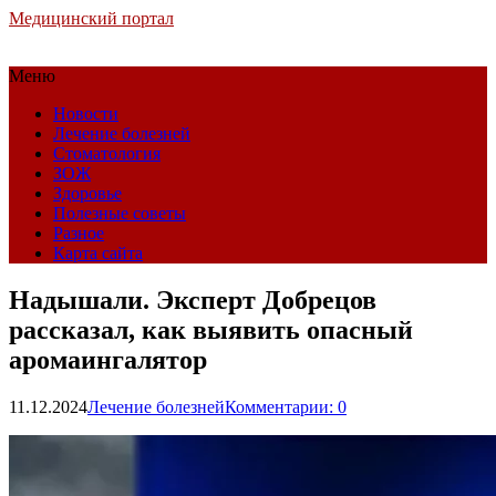
Медицинский портал
Меню
Новости
Лечение болезней
Стоматология
ЗОЖ
Здоровье
Полезные советы
Разное
Карта сайта
Надышали. Эксперт Добрецов
рассказал, как выявить опасный
аромаингалятор
11.12.2024
Лечение болезней
Комментарии: 0