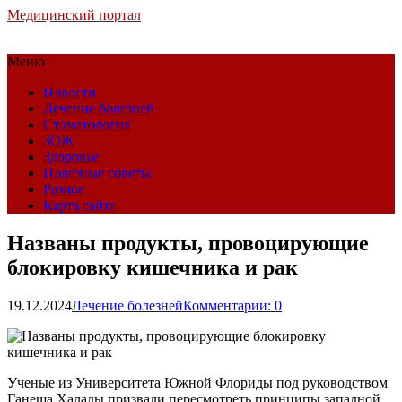
Медицинский портал
Меню
Новости
Лечение болезней
Стоматология
ЗОЖ
Здоровье
Полезные советы
Разное
Карта сайта
Названы продукты, провоцирующие
блокировку кишечника и рак
19.12.2024
Лечение болезней
Комментарии: 0
Ученые из Университета Южной Флориды под руководством
Ганеша Халады призвали пересмотреть принципы западной