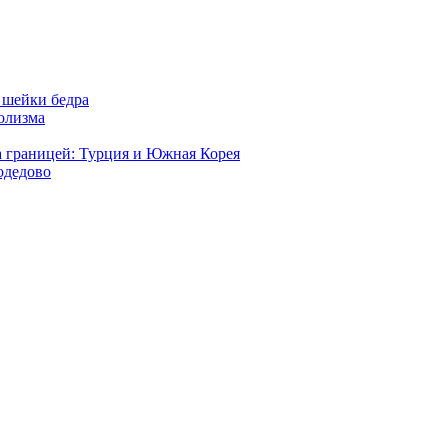
 шейки бедра
голизма
а границей: Турция и Южная Корея
одедово