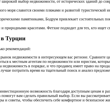
 широкий выбор недвижимости, от исторических зданий до совр
ого моря славится своими пляжами и развитой туристической ин
рическими памятниками, Бодрум привлекает состоятельных по
и природными красотами. Фетхие подходит для тех, кто ищет с
 в Турции
ько рекомендаций:
 рынок недвижимости в интересующем вас регионе. Сравните ц
иться к местным агентам по недвижимости или юристам, которые
на недвижимость в порядке, и что продавец имеет право на про
 лучше потратить время на тщательный поиск и анализ предлож
инвестиционную возможность благодаря доступным ценам и раз
а помогут вам сделать правильный выбор. Если вы рассматривае
ы и советы, чтобы обеспечить себе комфортное и безопасное жи