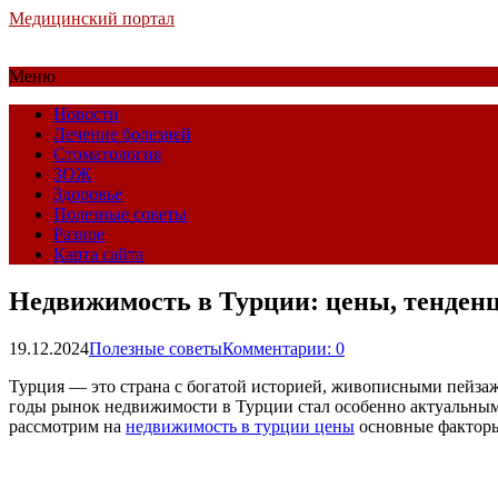
Медицинский портал
Меню
Новости
Лечение болезней
Стоматология
ЗОЖ
Здоровье
Полезные советы
Разное
Карта сайта
Недвижимость в Турции: цены, тенденц
19.12.2024
Полезные советы
Комментарии: 0
Турция — это страна с богатой историей, живописными пейзаж
годы рынок недвижимости в Турции стал особенно актуальным
рассмотрим на
недвижимость в турции цены
основные факторы