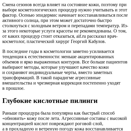
Смена сезонов всегда влияет на состояние кожи, поэтому при
выборе косметологических процедур нужно учитывать и этот
фактор. Осенью эпидермис начинает восстанавливаться после
активного солнца, при этом может достаточно быстро
столкнуться с холодным ветром и перепадами температур. Из-
за этого некоторые услуги красоты не рекомендованы. О том,
от каких процедур стоит отказаться, aif.ru рассказал врач-
косметолог, пластический хирург Георгий Кабулов.
В последние годы в косметологии заметно усиливается
тенденция к естественности: меньше акцентированных
объемов и ярко выраженных контуров. Все больше пациентов
выбирают методы, которые улучшают качество кожи
и сохраняют индивидуальные черты, вместо заметных
трансформаций. В такой парадигме агрессивные
вмешательства и чрезмерная коррекция постепенно уходят
в прошлое.
Глубокие кислотные пилинги
Раньше процедура была популярна как быстрый способ
«обновить» кожу после лета. Агрессивные составы с высокой
концентрацией кислот повреждают роговой слой,
а в прохладную и ветреную погоду кожа восстанавливается