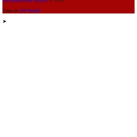
Медицинский портал
© 2026
Тема от
WP Puzzle
➤