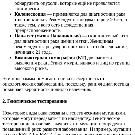
обнаружить опухоли, которые ещё не проявляются
клинически.
Колоноскопия
— применяется для диагностики рака
толстой кишки. Рекомендуется людям старше 50 лет, а
также тем, у кого есть наследственная
предрасположенность.
Пап-тест (мазок Папаниколау)
— скрининговый тест
для диагностики рака шейки матки. Женщинам
рекомендуется регулярно проходить это обследование,
начиная с 21 года.
Компьютерная томография (КТ)
для раннего
выявления рака лёгких у курильщиков и лиц из группы
высокого риска.
Эти программы помогают снизить смертность от
онкологических заболеваний, поскольку ранняя диагностика
повышает вероятность полного излечения.
2. Генетическое тестирование
Некоторые виды рака связаны с генетическими мутациями,
которые могут передаваться по наследству. Генетическое
тестирование позволяет выявить эти мутации и определить
повышенный риск развития заболевания. Например, мутации
в генах BRCA1 и BRCA2 значительно повышают вероятность