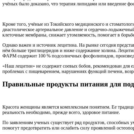
учёных было доказано, что терапия липидами или введение фо
Кроме того, учёные из Токийского медицинского и стоматолог
диастолическое артериальное давление и сердечно-лодыжечны
клеточные мембраны, снижает утомляемость, помогает в борьб
Однако важен и источник лецитина. На рынке сегодня представ
нём больше триглицеридов и ниже содержание холина. Лецит
ФАРМ содержит 100 % подсолнечных фосфолипидов, произведён
«Наш лецитин» не содержит соевых бобов, рекомендован для е
проблемах с пищеварением, нарушениях функций печени, возр
Правильные продукты питания для под
Красота женщины является комплексным понятием. Ее традицио
реальность необходимо, прежде всего, здоровое питание.
По заявлениям ученых существует ряд продуктов, способных у
помогут предотвратить или ослабить силу проявлений остеопо