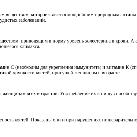
м веществом, которое является мощнейшим природным антиокси
судистых заболеваний.
еществом, приводящим в норму уровень холестерина в крови. А 
ющегося климакса.
амин С (необходим для укрепления иммунитета) и витамин К (сп
тикой хрупкости костей, присущей женщинам в возрасте.
 женщинам всех возрастов. Употребление их в пищу способству
репость костей. Показаны они и при нарушениях пищеварительно