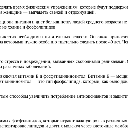
делять время физическим упражнениям, которые будут поддержи
, а женщине — выглядеть свежей и отдохнувшей.
рациона питания и диет большинству людей среднего возраста н
т из холина и фосфолипидов.
ик этих необходимых питательных веществ. Он также приносит
за которыми нужно особенно тщательно следить после 40 лет. Ч
го стресса и повреждений, вызванных свободными радикалами.
ю различных заболеваний.
 включая витамин Е и фосфатидилинозитол. Витамин Е — мощны
фатидилинозитол — это тип фосфолипида, который, как было до
тым способом увеличить потребление антиоксидантов и защити
нимых фосфолипидов, которые играют важную роль в различны
спортировке липидов и других молекул через клеточные мембр