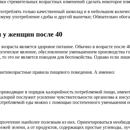
ики стремительных возрастных изменений сделать некоторое и
отреблять только качественный шоколад и в небольшом количеств
имуму употребление сдобы и другой выпечки; Обязательно обог
 у женщин после 40
возраста является здоровое питание. Обычно в возрасте после 
логическое явление, обусловленное уменьшением производства г
т, то это не является поводом для беспокойства. Однако если ли
антивозрастные правила пищевого поведения. А именно:
приводящие в порядок калорийность потребляемой пищи, имеют 
 калорий послужит усиление чувствительности организма к инс
потребляемой еды можно с помощью постепенного уменьшения о
дпочтение наиболее полезным из них. Ориентироваться необход
ежей зелени, а от продуктов, содержащих простые углеводы, лу