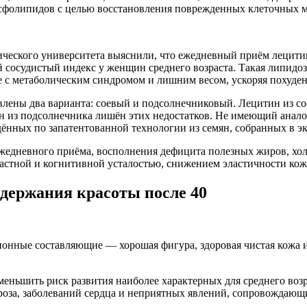
сфолипидов с целью восстановления поврежденных клеточных ме
ического университета выяснили, что ежедневный приём лецитин
й сосудистый индекс у женщин среднего возраста. Такая липид
е с метаболическим синдромом и лишним весом, ускоряя похуден
лены два варианта: соевый и подсолнечниковый. Лецитин из сое
ин из подсолнечника лишён этих недостатков. Не имеющий ана
ных по запатентованной технологии из семян, собранных в эк
жедневного приёма, восполнения дефицита полезных жиров, хол
астной и когнитивной усталостью, снижением эластичности кож
держания красоты после 40
нные составляющие — хорошая фигура, здоровая чистая кожа и о
меньшить риск развития наиболее характерных для среднего воз
роза, заболеваний сердца и неприятных явлений, сопровождающи