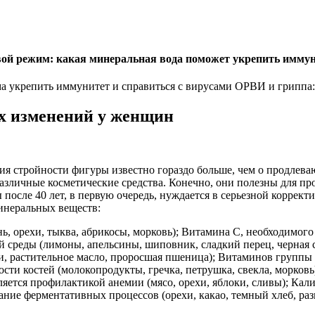
вой режим: какая минеральная вода поможет укрепить имму
укрепить иммунитет и справиться с вирусами ОРВИ и гриппа: 
х изменений у женщин
ния стройности фигуры известно гораздо больше, чем о продле
азличные косметические средства. Конечно, они полезны для пр
осле 40 лет, в первую очередь, нуждается в серьезной коррект
инеральных веществ:
, орехи, тыква, абрикосы, морковь); Витамина С, необходимого
среды (лимоны, апельсины, шиповник, сладкий перец, черная 
, растительное масло, проросшая пшеница); Витаминов группы 
пости костей (молокопродукты, гречка, петрушка, свекла, морко
является профилактикой анемии (мясо, орехи, яблоки, сливы); Ка
ание ферментативных процессов (орехи, какао, темный хлеб, ра