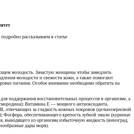
нитет
подробно рассказываем в статье
вающем молодость. Зачастую женщины чтобы замедлить
одления молодости и свежести кожи, а также помогают
ировке питания. Особое внимание необходимо обратить на
 для поддержания восстановительных процессов в организме, а
смородина); Витамина Е — мощного антиоксиданта,
В, отвечающих за гладкость кожных покровов (цельнозерновой
вь); Фосфора, обеспечивающего крепость зубной эмали (куриные
лия, выводящего из организма избыточную жидкость (виноград,
знообразные дары моря).