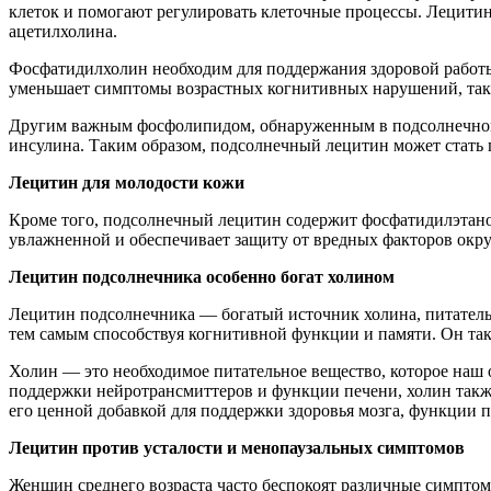
клеток и помогают регулировать клеточные процессы. Лецити
ацетилхолина.
Фосфатидилхолин необходим для поддержания здоровой работы 
уменьшает симптомы возрастных когнитивных нарушений, так
Другим важным фосфолипидом, обнаруженным в подсолнечном 
инсулина. Таким образом, подсолнечный лецитин может стать 
Лецитин для молодости кожи
Кроме того, подсолнечный лецитин содержит фосфатидилэтан
увлажненной и обеспечивает защиту от вредных факторов окру
Лецитин подсолнечника особенно богат холином
Лецитин подсолнечника — богатый источник холина, питатель
тем самым способствуя когнитивной функции и памяти. Он та
Холин — это необходимое питательное вещество, которое наш 
поддержки нейротрансмиттеров и функции печени, холин также
его ценной добавкой для поддержки здоровья мозга, функции 
Лецитин против усталости и менопаузальных симптомов
Женщин среднего возраста часто беспокоят различные симптомы