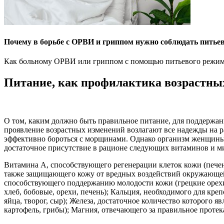
Почему в борьбе с ОРВИ и гриппом нужно соблюдать питье
Как больному ОРВИ или гриппом с помощью питьевого режима 
Питание, как профилактика возрастны
О том, каким должно быть правильное питание, для поддержа
проявление возрастных изменений возлагают все надежды на р
эффективно бороться с морщинами. Однако организм женщины п
достаточное присутствие в рационе следующих витаминов и м
Витамина А, способствующего регенерации клеток кожи (печень
также защищающего кожу от вредных воздействий окружающей 
способствующего поддержанию молодости кожи (грецкие орехи
хлеб, бобовые, орехи, печень); Кальция, необходимого для кре
яйца, творог, сыр); Железа, достаточное количество которого 
картофель, грибы); Магния, отвечающего за правильное протек