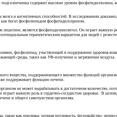
н подсолнечника содержит высокие уровни фосфатидилхолина, 
мозга и когнитивных способностей. В исследованиях доказано, 
 как богат фосфолипидом фосфатидилсерином.
лецитине, является фосфатидилинозитол. Он играет важную ро
потенциальным терапевтическим вариантом для людей с резисте
оламин, фосфолипид, участвующий в поддержании здоровья кож
жающей среды, таких как УФ-излучение и загрязнение воздуха.
ного вещества, поддерживающего множество функций организма
кже поддерживает функцию печени.
организм не может вырабатывать в достаточном количестве, по
 играет важную роль в сердечно-сосудистом здоровье. В целом
печени и общего самочувствия организма.
, такие как приливы, ночная потливость, беспокойство, депресс