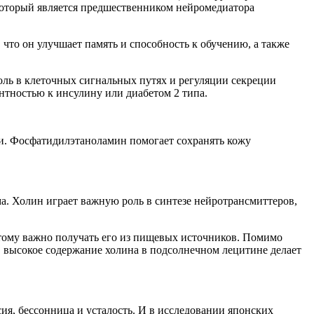
который является предшественником нейромедиатора
что он улучшает память и способность к обучению, а также
ль в клеточных сигнальных путях и регуляции секреции
нтностью к инсулину или диабетом 2 типа.
и. Фосфатидилэтаноламин помогает сохранять кожу
. Холин играет важную роль в синтезе нейротрансмиттеров,
этому важно получать его из пищевых источников. Помимо
, высокое содержание холина в подсолнечном лецитине делает
ия, бессонница и усталость. И в исследовании японских