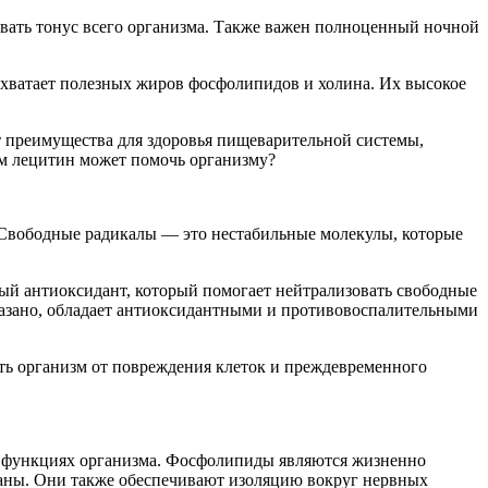
вать тонус всего организма. Также важен полноценный ночной
е хватает полезных жиров фосфолипидов и холина. Их высокое
 преимущества для здоровья пищеварительной системы,
ем лецитин может помочь организму?
 Свободные радикалы — это нестабильные молекулы, которые
й антиоксидант, который помогает нейтрализовать свободные
казано, обладает антиоксидантными и противовоспалительными
ть организм от повреждения клеток и преждевременного
х функциях организма. Фосфолипиды являются жизненно
аны. Они также обеспечивают изоляцию вокруг нервных