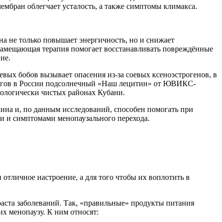
мбран облегчает усталость, а также симптомы климакса.
а не только повышает энергичность, но и снижает
озамещающая терапия помогает восстанавливать повреждённые
ие.
вых бобов вызывает опасения из-за соевых ксеноэстрогенов, в
логов в России подсолнечный «Наш лецитин» от ЮВИКС-
ологически чистых районах Кубани.
ина и, по данным исследований, способен помогать при
и и симптомами менопаузального перехода.
тличное настроение, а для того чтобы их воплотить в
раста заболеваний. Так, «правильные» продукты питания
х менопаузу. К ним относят: