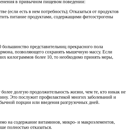
зменения в привычном пищевом поведении:
е (если есть в нем потребность); Отказаться от продуктов
атить питание продуктами, содержащими фитоэстрогены
40 большинство представительниц прекрасного пола
ормона, позволяющего сохранять мышечную массу. Если
шних килограммов более 10, то необходимо принять меры,
более долгую продолжительность жизни, чем те, кто никак не
улину. Это послужит профилактикой многих заболеваний и
бычной порции или введения разгрузочных дней.
имо на содержание витаминов, микро- и макроэлементов,
чше полностью отказаться.