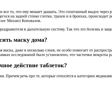
 все то, что ему мешает дышать. Это спонтанный выдох через ро
гося на задней стенке глотки, трахеи и в бронхах, происходит 
олог Михаил Коновалов.
 раздражителя в дыхательную систему. Так что это болезнь и защи
осить маску дома?
маска, даже в несколько слоев, не особо помогает от распрост
рамках исследований было установлено, что частички мокроты ра
чное действие таблеток?
я. Причем речь про те, которые относятся к категории медикам