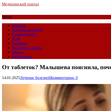
Медицинский портал
Меню
Новости
Лечение болезней
Стоматология
ЗОЖ
Здоровье
Полезные советы
Разное
Карта сайта
От таблеток? Малышева пояснила, поче
14.01.2025
Лечение болезней
Комментарии: 0