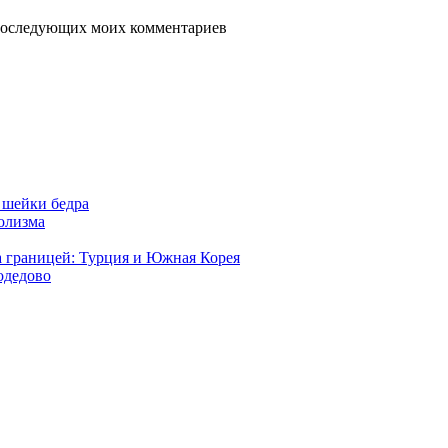
я последующих моих комментариев
 шейки бедра
голизма
а границей: Турция и Южная Корея
одедово