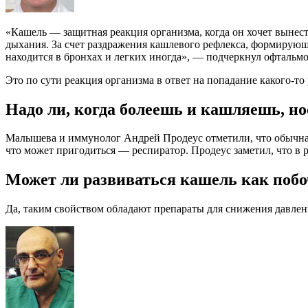
«Кашель — защитная реакция организма, когда он хочет вынести
дыхания. За счет раздражения кашлевого рефлекса, формирующе
находится в бронхах и легких иногда», — подчеркнул офтальм
Это по сути реакция организма в ответ на попадание какого-то
​Надо ли, когда болеешь и кашляешь, н
Малышева и иммунолог Андрей Продеус отметили, что обычная 
что может пригодиться — респиратор. Продеус заметил, что в 
​Может ли развиваться кашель как побо
Да, таким свойством обладают препараты для снижения давлени