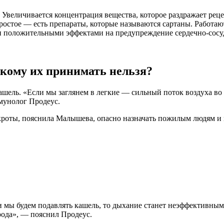
. Увеличивается концентрация вещества, которое раздражает рец
ростое — есть препараты, которые называются сартаны. Работают
 положительными эффектами на предупреждение сердечно-сосуд
 кому их принимать нельзя?
ь. «Если мы заглянем в легкие — сильный поток воздуха во вр
мунолог Продеус.
окроты, пояснила Малышева, опасно назначать пожилым людям и 
ли мы будем подавлять кашель, то дыхание станет неэффективным
ода», — пояснил Продеус.