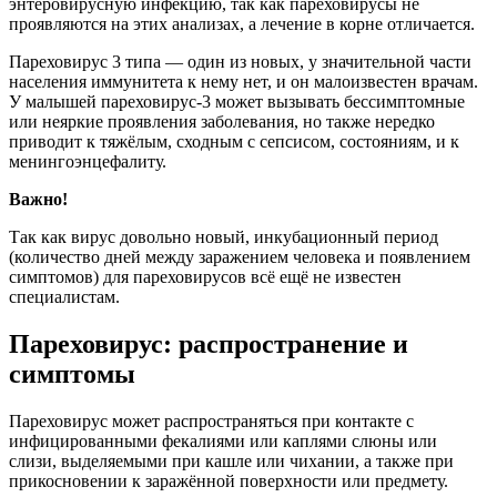
энтеровирусную инфекцию, так как пареховирусы не
проявляются на этих анализах, а лечение в корне отличается.
Пареховирус 3 типа — один из новых, у значительной части
населения иммунитета к нему нет, и он малоизвестен врачам.
У малышей пареховирус-3 может вызывать бессимптомные
или неяркие проявления заболевания, но также нередко
приводит к тяжёлым, сходным с сепсисом, состояниям, и к
менингоэнцефалиту.
Важно!
Так как вирус довольно новый, инкубационный период
(количество дней между заражением человека и появлением
симптомов) для пареховирусов всё ещё не известен
специалистам.
Пареховирус: распространение и
симптомы
Пареховирус может распространяться при контакте с
инфицированными фекалиями или каплями слюны или
слизи, выделяемыми при кашле или чихании, а также при
прикосновении к заражённой поверхности или предмету.