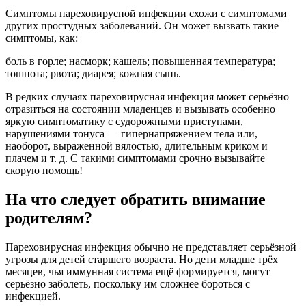
Симптомы пареховирусной инфекции схожи с симптомами
других простудных заболеваний. Он может вызвать такие
симптомы, как:
боль в горле; насморк; кашель; повышенная температура;
тошнота; рвота; диарея; кожная сыпь.
В редких случаях пареховирусная инфекция может серьёзно
отразиться на состоянии младенцев и вызывать особенно
яркую симптоматику с судорожными приступами,
нарушениями тонуса — гипернапряжением тела или,
наоборот, выраженной вялостью, длительным криком и
плачем и т. д. С такими симптомами срочно вызывайте
скорую помощь!
На что следует обратить внимание
родителям?
Пареховирусная инфекция обычно не представляет серьёзной
угрозы для детей старшего возраста. Но дети младше трёх
месяцев, чья иммунная система ещё формируется, могут
серьёзно заболеть, поскольку им сложнее бороться с
инфекцией.