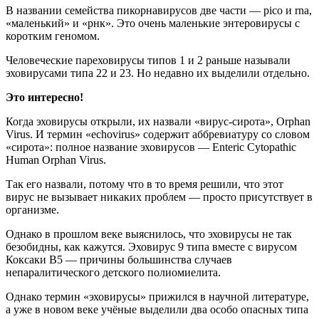
В названии семейства пикорнавирусов две части — pico и rna,
«маленький» и «рнк». Это очень маленькие энтеровирусы с
коротким геномом.
Человеческие пареховирусы типов 1 и 2 раньше называли
эховирусами типа 22 и 23. Но недавно их выделили отдельно.
Это интересно!
Когда эховирусы открыли, их назвали «вирус-сирота», Orphan
Virus. И термин «echovirus» содержит аббревиатуру со словом
«сирота»: полное название эховирусов — Enteric Cytopathic
Human Orphan Virus.
Так его назвали, потому что в то время решили, что этот
вирус не вызывает никаких проблем — просто присутствует в
организме.
Однако в прошлом веке выяснилось, что эховирусы не так
безобидны, как кажутся. Эховирус 9 типа вместе с вирусом
Коксаки В5 — причины большинства случаев
непаралитического детского полиомиелита.
Однако термин «эховирусы» прижился в научной литературе,
а уже в новом веке учёные выделили два особо опасных типа