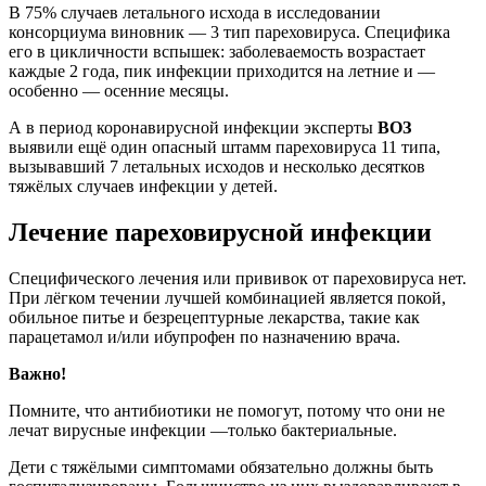
В 75% случаев летального исхода в исследовании
консорциума виновник — 3 тип пареховируса. Специфика
его в цикличности вспышек: заболеваемость возрастает
каждые 2 года, пик инфекции приходится на летние и —
особенно — осенние месяцы.
А в период коронавирусной инфекции эксперты
ВОЗ
выявили ещё один опасный штамм пареховируса 11 типа,
вызывавший 7 летальных исходов и несколько десятков
тяжёлых случаев инфекции у детей.
Лечение пареховирусной инфекции
Специфического лечения или прививок от пареховируса нет.
При лёгком течении лучшей комбинацией является покой,
обильное питье и безрецептурные лекарства, такие как
парацетамол и/или ибупрофен по назначению врача.
Важно!
Помните, что антибиотики не помогут, потому что они не
лечат вирусные инфекции —только бактериальные.
Дети с тяжёлыми симптомами обязательно должны быть