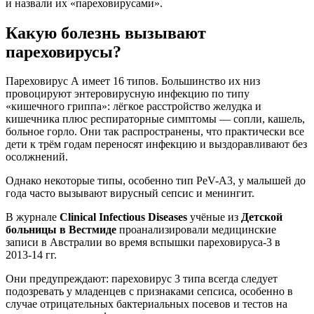
и назвали их «пареховирусами».
Какую болезнь вызывают
пареховирусы?
Пареховирус А имеет 16 типов. Большинство их низ
провоцируют энтеровирусную инфекцию по типу
«кишечного гриппа»: лёгкое расстройство желудка и
кишечника плюс респираторные симптомы — сопли, кашель,
больное горло. Они так распространены, что практически все
дети к трём годам переносят инфекцию и выздоравливают без
осолжнений.
Однако некоторые типы, особенно тип PeV-A3, у малышей до
года часто вызывают вирусный сепсис и менингит.
В журнале
Clinical Infectious Diseases
учёные из
Детской
больницы в Вестмиде
проанализировали медицинские
записи в Австралии во время вспышки пареховируса-3 в
2013-14 гг.
Они предупреждают: пареховирус 3 типа всегда следует
подозревать у младенцев с признаками сепсиса, особенно в
случае отрицательных бактериальных посевов и тестов на