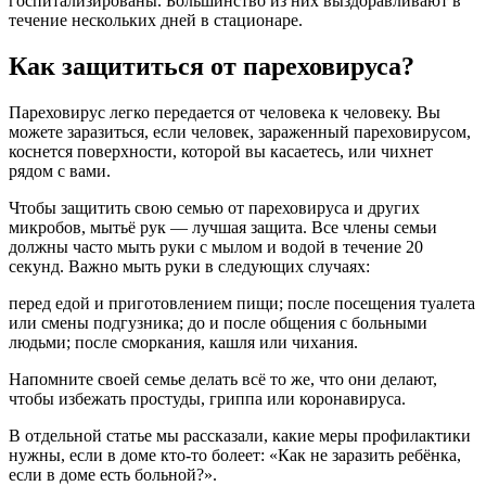
госпитализированы. Большинство из них выздоравливают в
течение нескольких дней в стационаре.
Как защититься от пареховируса?
Пареховирус легко передается от человека к человеку. Вы
можете заразиться, если человек, зараженный пареховирусом,
коснется поверхности, которой вы касаетесь, или чихнет
рядом с вами.
Чтобы защитить свою семью от пареховируса и других
микробов, мытьё рук — лучшая защита. Все члены семьи
должны часто мыть руки с мылом и водой в течение 20
секунд. Важно мыть руки в следующих случаях:
перед едой и приготовлением пищи; после посещения туалета
или смены подгузника; до и после общения с больными
людьми; после сморкания, кашля или чихания.
Напомните своей семье делать всё то же, что они делают,
чтобы избежать простуды, гриппа или коронавируса.
В отдельной статье мы рассказали, какие меры профилактики
нужны, если в доме кто-то болеет: «Как не заразить ребёнка,
если в доме есть больной?».