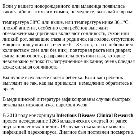
Если у вашего новорожденного или младенца появились
какие-либо из этих симптомов, не медлите, вызывайте врача:
температура 38°C или выше, или температура ниже 36,1°C.
плохой аппетит, особенно если ребёнок выглядит
обезвоженным (признаки включают сонливость, сухой или
липкий рот, запавшие глаза и родничок на голове, отсутствие
мокрого подгузника в течение 6—8 часов, плач с небольшим
количеством слёз или без них); повторная рвота или диарея;
сыпь; нервозность, раздражительность или плач, которые
невозможно успокоить; затруднённое дыхание; очень бледная
кожа; сильная сонливость.
Вы лучше всех знаете своего ребёнка. Если ваш ребёнок
выглядит не так, как вы привыкли, немедленно обратитесь к
врачу.
В медицинской литературе зафиксированы случаи быстрых
летальных исходов из-за пареховирусов.
В 2010 году консорциум
Infectious Diseases Clinical Research
провел исследование 1263 младенческих смертей от ранее
неустановленных причин: 18 случаев оказались вызваны
инфекцией пареховируса. Диагноз был поставлен посмертно.