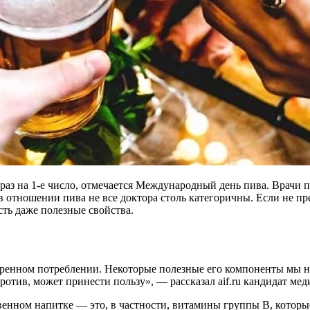
к раз на 1-е число, отмечается Международный день пива. Врачи
в отношении пива не все доктора столь категоричны. Если не п
сть даже полезные свойства.
еренном потреблении. Некоторые полезные его компоненты мы н
отив, может принести пользу», — рассказал aif.ru кандидат мед
венном напитке — это, в частности, витамины группы В, котор