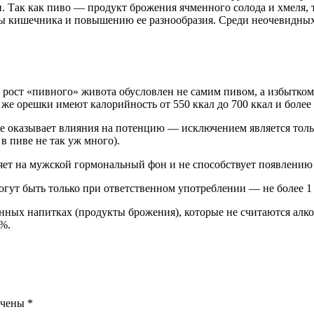
 Так как пиво — продукт брожения ячменного солода и хмеля, 
 кишечника и повышению ее разнообразия. Среди неочевидных
 рост «пивного» живота обусловлен не самим пивом, а избытком
е орешки имеют калорийность от 550 ккал до 700 ккал и более н
не оказывает влияния на потенцию — исключением является толь
 пиве не так уж много).
яет на мужской гормональный фон и не способствует появлению
огут быть только при ответственном употреблении — не более 1 
ванных напитках (продукты брожения), которые не считаются ал
 %.
ечены
*