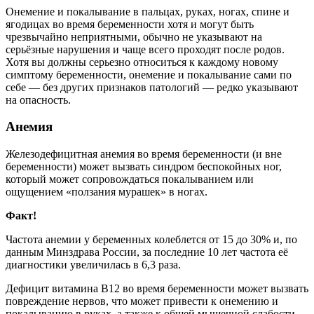
Онемение и покалывание в пальцах, руках, ногах, спине и
ягодицах во время беременности хотя и могут быть
чрезвычайно неприятными, обычно не указывают на
серьёзные нарушения и чаще всего проходят после родов.
Хотя вы должны серьезно относиться к каждому новому
симптому беременности, онемение и покалывание сами по
себе — без других признаков патологий — редко указывают
на опасность.
Анемия
Железодефицитная анемия во время беременности (и вне
беременности) может вызвать синдром беспокойных ног,
который может сопровождаться покалыванием или
ощущением «ползания мурашек» в ногах.
Факт!
Частота анемии у беременных колеблется от 15 до 30% и, по
данным Минздрава России, за последние 10 лет частота её
диагностики увеличилась в 6,3 раза.
Дефицит витамина B12 во время беременности может вызвать
повреждение нервов, что может привести к онемению и
покалыванию в руках, а также к общей мышечной слабости,