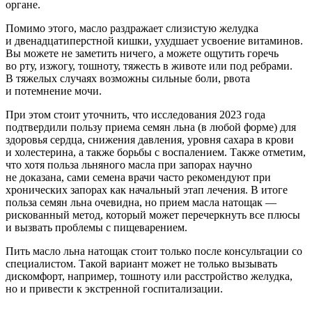
органе.
Помимо этого, масло раздражает слизистую желудка
и двенадцатиперстной кишки, ухудшает усвоение витаминов.
Вы можете не заметить ничего, а можете ощутить горечь
во рту, изжогу, тошноту, тяжесть в животе или под ребрами.
В тяжелых случаях возможны сильные боли, рвота
и потемнение мочи.
При этом стоит уточнить, что исследования 2023 года
подтвердили пользу приема семян льна (в любой форме) для
здоровья сердца, снижения давления, уровня сахара в крови
и холестерина, а также борьбы с воспалением. Также отметим,
что хотя польза льняного масла при запорах научно
не доказана, сами семена врачи часто рекомендуют при
хронических запорах как начальный этап лечения. В итоге
польза семян льна очевидна, но прием масла натощак —
рискованный метод, который может перечеркнуть все плюсы
и вызвать проблемы с пищеварением.
Пить масло льна натощак стоит только после консультации со
специалистом. Такой вариант может не только вызывать
дискомфорт, например, тошноту или расстройство желудка,
но и привести к экстренной госпитализации.