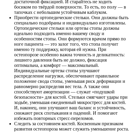
достаточной фиксацией. И старайтесь не ходить
босиком по твёрдой поверхности. То есть, по полу — в
тапочках с небольшим устойчивым каблуком.
Приобрести ортопедические стельки. Они должны быть
специально подобраны и индивидуально изготовлены.
Ортопедические стельки или ортезы стопы должны
идеально подходить именно вашему своду и
особенностям стопы. Они формуются врачом прямо по
ноге пациента — это залог того, что стопа получит
именно ту поддержку, которая ей нужна. При
остеопорозе особенно важна точность и деликатность:
лишнего давления быть не должно, фиксация
оптимальна, а комфорт — максимальный.
Индивидуальные ортезы стопы улучшают
распределение нагрузки, обеспечивают правильное
положение свода стопы, уменьшая риск деформации и
равномерно распределяя вес тела. А также они
способствуют амортизации — служат «подушкой
безопасности» для костей. Стельки смягчают удары при
ходьбе, уменьшая ежедневный микростресс для костей.
И, наконец, они улучшают ваш баланс и устойчивость,
снижают риск спотыкания и падений. И помогают
избежать повторных стресс-переломов.
Следить за состоянием костей. Косвенным признаком
развития остеопороза может служить уменьшение роста.