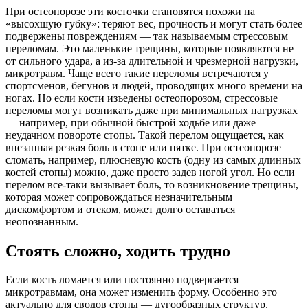
При остеопорозе эти косточки становятся похожи на
«высохшую губку»: теряют вес, прочность и могут стать более
подвержены повреждениям — так называемым стрессовым
переломам. Это маленькие трещины, которые появляются не
от сильного удара, а из-за длительной и чрезмерной нагрузки,
микротравм. Чаще всего такие переломы встречаются у
спортсменов, бегунов и людей, проводящих много времени на
ногах. Но если кости изъедены остеопорозом, стрессовые
переломы могут возникать даже при минимальных нагрузках
— например, при обычной быстрой ходьбе или даже
неудачном повороте стопы. Такой перелом ощущается, как
внезапная резкая боль в стопе или пятке. При остеопорозе
сломать, например, плюсневую кость (одну из самых длинных
костей стопы) можно, даже просто задев ногой угол. Но если
перелом все-таки вызывает боль, то возникновение трещины,
которая может сопровождаться незначительным
дискомфортом и отеком, может долго оставаться
неопознанным.
Стоять сложно, ходить трудно
Если кость ломается или постоянно подвергается
микротравмам, она может изменить форму. Особенно это
актуально для сводов стопы — дугообразных структур,