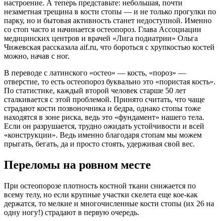
настроение. А теперь представьте: небольшая, почти
незаметная трещина в кости стопы — и не только прогулки по
парку, но и бытовая активность станет недоступной. Именно
со стоп часто и начинается остеопороз. Глава Ассоциации
медицинских центров и врачей «Лига подиатрии» Ольга
Чижевская рассказала aif.ru, что бороться с хрупкостью костей
можно, начав с ног.
В переводе с латинского «остео» — кость, «пороз» —
отверстие, то есть остеопороз буквально это «пористая кость».
По статистике, каждый второй человек старше 50 лет
сталкивается с этой проблемой. Принято считать, что чаще
страдают кости позвоночника и бедра, однако стопы тоже
находятся в зоне риска, ведь это «фундамент» нашего тела.
Если он разрушается, трудно ожидать устойчивости и всей
«конструкции». Ведь именно благодаря стопам мы можем
прыгать, бегать, да и просто стоять, удерживая свой вес.
Переломы на ровном месте
При остеопорозе плотность костной ткани снижается по
всему телу, но если крупные участки скелета еще кое-как
держатся, то мелкие и многочисленные кости стопы (их 26 на
одну ногу!) страдают в первую очередь.