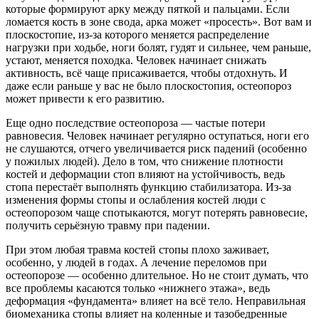
которые формируют арку между пяткой и пальцами. Если
ломается кость в зоне свода, арка может «просесть». Вот вам и
плоскостопие, из-за которого меняется распределение
нагрузки при ходьбе, ноги болят, гудят и сильнее, чем раньше,
устают, меняется походка. Человек начинает снижать
активность, всё чаще присаживается, чтобы отдохнуть. И
даже если раньше у вас не было плоскостопия, остеопороз
может привести к его развитию.
Еще одно последствие остеопороза — частые потери
равновесия. Человек начинает регулярно оступаться, ноги его
не слушаются, отчего увеличивается риск падений (особенно
у пожилых людей). Дело в том, что снижение плотности
костей и деформации стоп влияют на устойчивость, ведь
стопа перестаёт выполнять функцию стабилизатора. Из-за
изменения формы стопы и ослабления костей люди с
остеопорозом чаще спотыкаются, могут потерять равновесие,
получить серьёзную травму при падении.
При этом любая травма костей стопы плохо заживает,
особенно, у людей в годах. А лечение переломов при
остеопорозе — особенно длительное. Но не стоит думать, что
все проблемы касаются только «нижнего этажа», ведь
деформация «фундамента» влияет на всё тело. Неправильная
биомеханика стопы влияет на коленные и тазобедренные