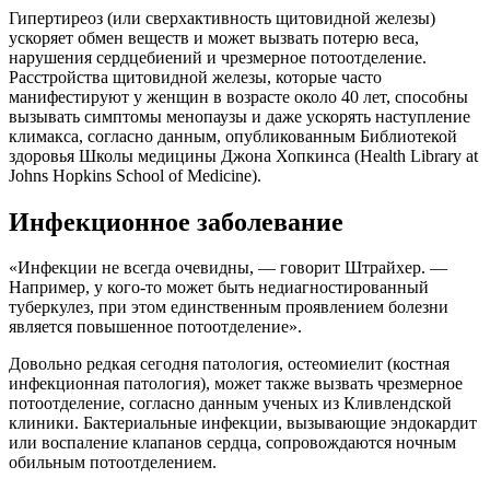
Гипертиреоз (или сверхактивность щитовидной железы)
ускоряет обмен веществ и может вызвать потерю веса,
нарушения сердцебиений и чрезмерное потоотделение.
Расстройства щитовидной железы, которые часто
манифестируют у женщин в возрасте около 40 лет, способны
вызывать симптомы менопаузы и даже ускорять наступление
климакса, согласно данным, опубликованным Библиотекой
здоровья Школы медицины Джона Хопкинса (Health Library at
Johns Hopkins School of Medicine).
Инфекционное заболевание
«Инфекции не всегда очевидны, — говорит Штрайхер. —
Например, у кого-то может быть недиагностированный
туберкулез, при этом единственным проявлением болезни
является повышенное потоотделение».
Довольно редкая сегодня патология, остеомиелит (костная
инфекционная патология), может также вызвать чрезмерное
потоотделение, согласно данным ученых из Кливлендской
клиники. Бактериальные инфекции, вызывающие эндокардит
или воспаление клапанов сердца, сопровождаются ночным
обильным потоотделением.