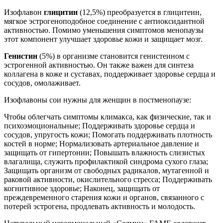
Изофлавон
глицитин
(12,5%) преобразуется в глицитеин,
мягкое эстрогеноподобное соединение с антиоксидантной
активностью. Помимо уменьшения симптомов менопаузы
этот компонент улучшает здоровье кожи и защищает мозг.
Генистин
(5%) в организме становится генистеином с
эстрогенной активностью. Он также важен для синтеза
коллагена в коже и суставах, поддерживает здоровье сердца и
сосудов, омолаживает.
Изофлавоны сои нужны для женщин в постменопаузе:
Чтобы облегчать симптомы климакса, как физические, так и
психоэмоциональные; Поддерживать здоровье сердца и
сосудов, упругость кожи; Помогать поддерживать плотность
костей в норме; Нормализовать артериальное давление и
защищать от гипертонии; Повышать влажность слизистых
влагалища, служить профилактикой синдрома сухого глаза;
Защищать организм от свободных радикалов, мутагенной и
раковой активности, окислительного стресса; Поддерживать
когнитивное здоровье; Наконец, защищать от
преждевременного старения кожи и органов, связанного с
потерей эстрогена, продлевать активность и молодость.