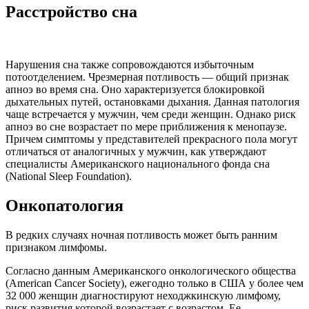
Расстройство сна
Нарушения сна также сопровождаются избыточным
потоотделением. Чрезмерная потливость — общий признак
апноэ во время сна. Оно характеризуется блокировкой
дыхательных путей, остановками дыхания. Данная патология
чаще встречается у мужчин, чем среди женщин. Однако риск
апноэ во сне возрастает по мере приближения к менопаузе.
Причем симптомы у представителей прекрасного пола могут
отличаться от аналогичных у мужчин, как утверждают
специалисты Американского национального фонда сна
(National Sleep Foundation).
Онкопатология
В редких случаях ночная потливость может быть ранним
признаком лимфомы.
Согласно данным Американского онкологического общества
(American Cancer Society), ежегодно только в США у более чем
32 000 женщин диагностируют неходжкинскую лимфому,
риск развития которой возрастает с возрастом. Ее