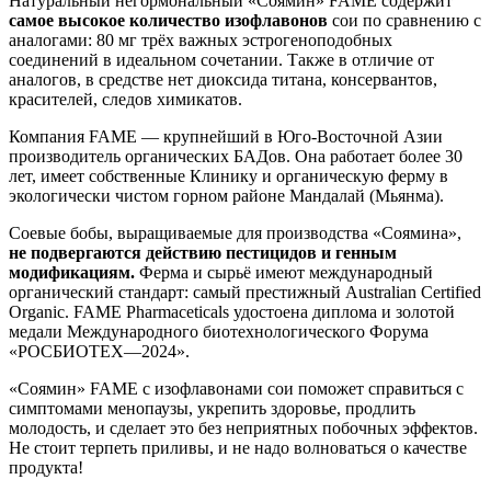
Натуральный негормональный «Соямин» FAME содержит
самое высокое количество изофлавонов
сои по сравнению с
аналогами: 80 мг трёх важных эстрогеноподобных
соединений в идеальном сочетании. Также в отличие от
аналогов, в средстве нет диоксида титана, консервантов,
красителей, следов химикатов.
Компания FAME — крупнейший в Юго-Восточной Азии
производитель органических БАДов. Она работает более 30
лет, имеет собственные Клинику и органическую ферму в
экологически чистом горном районе Мандалай (Мьянма).
Соевые бобы, выращиваемые для производства «Соямина»,
не подвергаются действию пестицидов и генным
модификациям.
Ферма и сырьё имеют международный
органический стандарт: самый престижный Australian Certified
Organic. FAME Pharmaceticals удостоена диплома и золотой
медали Международного биотехнологического Форума
«РОСБИОТЕХ—2024».
«Соямин» FAME с изофлавонами сои поможет справиться с
симптомами менопаузы, укрепить здоровье, продлить
молодость, и сделает это без неприятных побочных эффектов.
Не стоит терпеть приливы, и не надо волноваться о качестве
продукта!