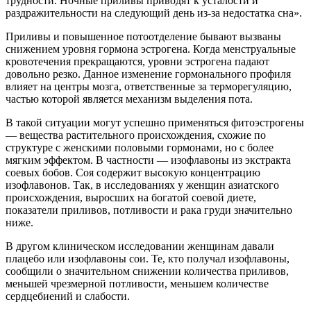
трудности. Ночные приливы приводят к усталости и
раздражительности на следующий день из-за недостатка сна».
Приливы и повышенное потоотделение бывают вызваны
снижением уровня гормона эстрогена. Когда менструальные
кровотечения прекращаются, уровни эстрогена падают
довольно резко. Данное изменение гормонального профиля
влияет на центры мозга, ответственные за терморегуляцию,
частью которой является механизм выделения пота.
В такой ситуации могут успешно применяться фитоэстрогены
— вещества растительного происхождения, схожие по
структуре с женскими половыми гормонами, но с более
мягким эффектом. В частности — изофлавоны из экстракта
соевых бобов. Соя содержит высокую концентрацию
изофлавонов. Так, в исследованиях у женщин азиатского
происхождения, выросших на богатой соевой диете,
показатели приливов, потливости и рака груди значительно
ниже.
В другом клиническом исследовании женщинам давали
плацебо или изофлавоны сои. Те, кто получал изофлавоны,
сообщили о значительном снижении количества приливов,
меньшей чрезмерной потливости, меньшем количестве
сердцебиений и слабости.