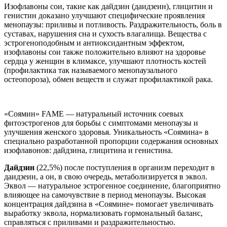
Изофлавоны сои, такие как дайдзин (даидзеин), глицитин и
генистин доказано улучшают специфические проявления
менопаузы: приливы и потливость. Раздражительность, боль в
суставах, нарушения сна и сухость влагалища. Вещества с
эстрогеноподобным и антиоксидантным эффектом,
изофлавоны сои также положительно влияют на здоровье
сердца у женщин в климаксе, улучшают плотность костей
(профилактика так называемого менопаузального
остеопороза), обмен веществ и служат профилактикой рака.
«Соямин» FAME — натуральный источник соевых
фитоэстрогенов для борьбы с симптомами менопаузы и
улучшения женского здоровья. Уникальность «Соямина» в
специально разработанной пропорции содержания основных
изофлавонов: дайдзина, глицитина и генистина.
Дайдзин
(22,5%) после поступления в организм переходит в
даидзеин, а он, в свою очередь, метаболизируется в эквол.
Эквол — натуральное эстрогенное соединение, благоприятно
влияющее на самочувствие в период менопаузы. Высокая
концентрация дайдзина в «Соямине» помогает увеличивать
выработку эквола, нормализовать гормональный баланс,
справляться с приливами и раздражительностью.