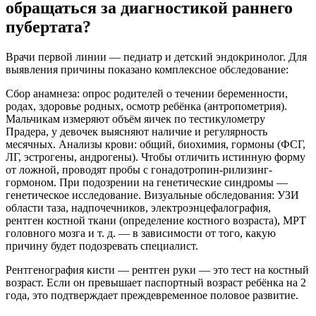
обращаться за диагностикой раннего
пубертата?
Врачи первой линии — педиатр и детский эндокринолог. Для
выявления причины показано комплексное обследование:
Сбор анамнеза: опрос родителей о течении беременности,
родах, здоровье родных, осмотр ребёнка (антропометрия).
Мальчикам измеряют объём яичек по тестикулометру
Прадера, у девочек выясняют наличие и регулярность
месячных. Анализы крови: общий, биохимия, гормоны (ФСГ,
ЛГ, эстрогены, андрогены). Чтобы отличить истинную форму
от ложной, проводят пробы с гонадотропин-рилизинг-
гормоном. При подозрении на генетические синдромы —
генетическое исследование. Визуальные обследования: УЗИ
области таза, надпочечников, электроэнцефалография,
рентген костной ткани (определение костного возраста), МРТ
головного мозга и т. д. — в зависимости от того, какую
причину будет подозревать специалист.
Рентгенография кисти — рентген руки — это тест на костный
возраст. Если он превышает паспортный возраст ребёнка на 2
года, это подтверждает преждевременное половое развитие.