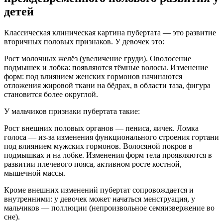
детей
Классическая клиническая картина пубертата — это развитие
вторичных половых признаков. У девочек это:
Рост молочных желёз (увеличение груди). Оволосение
подмышек и лобка: появляются тёмные волосы. Изменение
форм: под влиянием женских гормонов начинаются
отложения жировой ткани на бёдрах, в области таза, фигура
становится более округлой.
У мальчиков признаки пубертата такие:
Рост внешних половых органов — пениса, яичек. Ломка
голоса — из-за изменения функционального строения гортани
под влиянием мужских гормонов. Волосяной покров в
подмышках и на лобке. Изменения форм тела проявляются в
развитии плечевого пояса, активном росте костной,
мышечной массы.
Кроме внешних изменений пубертат сопровождается и
внутренними: у девочек может начаться менструация, у
мальчиков — поллюции (непроизвольное семяизвержение во
сне).