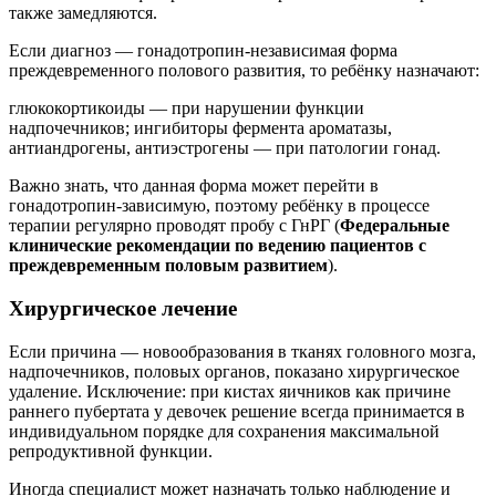
также замедляются.
Если диагноз — гонадотропин-независимая форма
преждевременного полового развития, то ребёнку назначают:
глюкокортикоиды — при нарушении функции
надпочечников; ингибиторы фермента ароматазы,
антиандрогены, антиэстрогены — при патологии гонад.
Важно знать, что данная форма может перейти в
гонадотропин-зависимую, поэтому ребёнку в процессе
терапии регулярно проводят пробу с ГнРГ (
Федеральные
клинические рекомендации по ведению пациентов с
преждевременным половым развитием
).
Хирургическое лечение
Если причина — новообразования в тканях головного мозга,
надпочечников, половых органов, показано хирургическое
удаление. Исключение: при кистах яичников как причине
раннего пубертата у девочек решение всегда принимается в
индивидуальном порядке для сохранения максимальной
репродуктивной функции.
Иногда специалист может назначать только наблюдение и