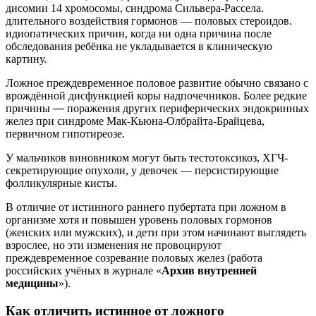
дисомии 14 хромосомы, синдрома Сильвера-Рассела.
длительного воздействия гормонов — половых стероидов.
идиопатических причин, когда ни одна причина после
обследования ребёнка не укладывается в клиническую
картину.
Ложное преждевременное половое развитие обычно связано с
врождённой дисфункцией коры надпочечников.
Более редкие
причины
—
поражения других периферических эндокринных
желез при синдроме Мак-Кьюна-Олбрайта-Брайцева,
первичном гипотиреозе.
У мальчиков виновником могут быть тестотоксикоз, ХГЧ-
секретирующие опухоли, у девочек — персистирующие
фолликулярные кисты.
В отличие от истинного раннего пубертата при ложном в
организме хотя и повышен уровень половых гормонов
(женских или мужских), и дети при этом начинают выглядеть
взрослее, но эти изменения не провоцируют
преждевременное созревание половых желез (работа
российских учёных в журнале «
Архив внутренней
медицины
»).
Как отличить истинное от ложного