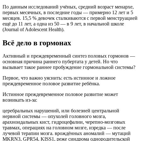
По данным исследований учёных, средний возраст менархе,
первых месячных, в последние годы — примерно 12 лет и 5
месяцев. 15,5 % девочек сталкиваются с первой менструацией
ещё до 11 лет, а одна из 50 — в 9 лет, в начальной школе
(Journal of Adolescent Health).
Всё дело в гормонах
Активный и преждевременный синтез половых гормонов —
основная причина раннего пубертата у детей. Но что
вызывает такое раннее пробуждение гормональной системы?
Первое, что важно уяснить: есть истинное и ложное
преждевременное половое развитие ребёнка.
Истинное преждевременное половое развитие может
возникать из-за:
церебральных нарушений, или болезней центральной
нервной системы — опухолей головного мозга,
арахноидальных кист, гидроцефалии, черепно-мозговых
травмах, операциях на головном мозге, изредка — после
лучевой терапии мозга. врождённых аномалий — мутаций
MKRN3, GPR54, KISS1, реже синдрома однородительской