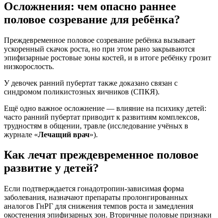
Осложнения: чем опасно раннее
половое созревание для ребёнка?
Преждевременное половое созревание ребёнка вызывает
ускоренный скачок роста, но при этом рано закрываются
эпифизарные ростовые зоны костей, и в итоге ребёнку грозит
низкорослость.
У девочек ранний пубертат также доказано связан с
синдромом поликистозных яичников (СПКЯ).
Ещё одно важное осложнение — влияние на психику детей:
часто ранний пубертат приводит к развитиям комплексов,
трудностям в общении, травле (исследование учёных в
журнале «
Лечащий врач
»).
Как лечат преждевременное половое
развитие у детей?
Если подтверждается гонадотропин-зависимая форма
заболевания, назначают препараты пролонгированных
аналогов ГнРГ для снижения темпов роста и замедления
окостенения эпифизарных зон. Вторичные половые признаки