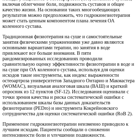
включая облегчение боли, подвижность суставов и общее
качество жизни. На основании таких многообещающих
результатов можно предположить, что гидрокинезиотерапия
может стать ценным компонентом плана лечения ОА
коленного сустава.
Традиционная физиотерапия на суше и самостоятельные
занятия физическими упражнениями уже давно являются
основными вариантами терапии, но занятия в воде
привлекают все больше внимания. В пяти
рандомизированных исследованиях проводили
сравнительную оценку эффективности физиотерапии в воде и
на суше при ОА коленного сустава, используя для оценки
исходов такие инструменты, как индекс выраженности
остеоартроза университетов Западного Онтарио и Макмастера
(WOMAC), визуальная аналоговая шкала (ВАШ) и краткий
опросник из 12 пунктов (SF-12). Исследования оценивали с
точки зрения качества и риска систематической ошибки с
использованием шкалы базы данных доказательств
физиотерапии (PEDro) и инструмента Кокрейновского
сотрудничества для оценки систематической ошибки (RoB 2).
Применение гидрокинезиотерапии неизменно приводило к
лучшим исходам. Пациенты сообщали о снижении
интенсивности боли и улучшении подвижности.