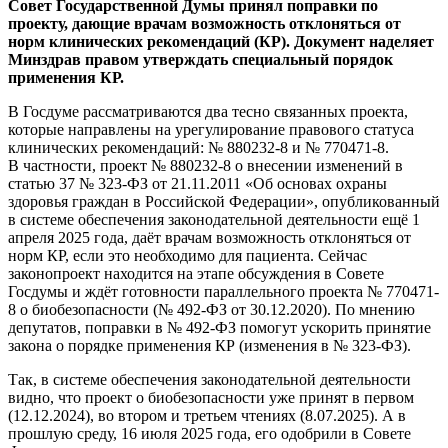
Совет Государственной Думы принял поправки по
проекту, дающие врачам возможность отклоняться от
норм клинических рекомендаций (КР). Документ наделяет
Минздрав правом утверждать специальный порядок
применения КР.
В Госдуме рассматриваются два тесно связанных проекта,
которые направлены на урегулирование правового статуса
клинических рекомендаций: № 880232-8 и № 770471-8.
В частности, проект № 880232-8 о внесении изменений в
статью 37 № 323-ФЗ от 21.11.2011 «Об основах охраны
здоровья граждан в Российской Федерации», опубликованный
в системе обеспечения законодательной деятельности ещё 1
апреля 2025 года, даёт врачам возможность отклоняться от
норм КР, если это необходимо для пациента. Сейчас
законопроект находится на этапе обсуждения в Совете
Госдумы и ждёт готовности параллельного проекта № 770471-
8 о биобезопасности (№ 492-ФЗ от 30.12.2020). По мнению
депутатов, поправки в № 492-ФЗ помогут ускорить принятие
закона о порядке применения КР (изменения в № 323-ФЗ).
Так, в системе обеспечения законодательной деятельности
видно, что проект о биобезопасности уже принят в первом
(12.12.2024), во втором и третьем чтениях (8.07.2025). А в
прошлую среду, 16 июля 2025 года, его одобрили в Совете