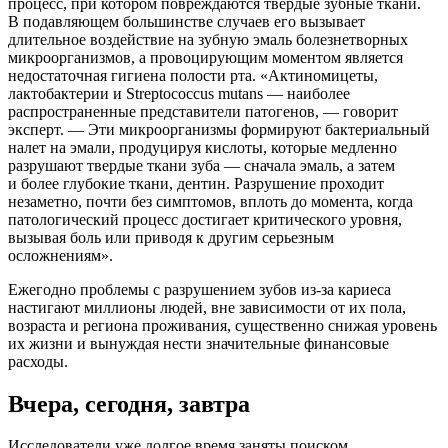
процесс, при котором повреждаются твердые зубные ткани.
В подавляющем большинстве случаев его вызывает
длительное воздействие на зубную эмаль болезнетворных
микроорганизмов, а провоцирующим моментом является
недостаточная гигиена полости рта. «Актиномицеты,
лактобактерии и Streptococcus mutans — наиболее
распространенные представители патогенов, — говорит
эксперт. — Эти микроорганизмы формируют бактериальный
налет на эмали, продуцируя кислоты, которые медленно
разрушают твердые ткани зуба — сначала эмаль, а затем
и более глубокие ткани, дентин. Разрушение проходит
незаметно, почти без симптомов, вплоть до момента, когда
патологический процесс достигает критического уровня,
вызывая боль или приводя к другим серьезным
осложнениям».
Ежегодно проблемы с разрушением зубов из-за кариеса
настигают миллионы людей, вне зависимости от их пола,
возраста и региона проживания, существенно снижая уровень
их жизни и вынуждая нести значительные финансовые
расходы.
Вчера, сегодня, завтра
Исследователи уже долгое время заняты поиском