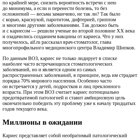
по крайней мере, снизить вероятность встречи с нею
до минимума, а если и перенести болезнь, то без
осложнений — весьма заманчиво, не так ли? Так было
с корью, краснухой, паротитом, дифтерией, гриппом
и многими другими заболеваниями. Так должно быть
и с кариесом — решили ученые во второй половине XX века
и озадачились созданием вакцины от кариеса. Что у них
получилось, aif.ru рассказал врач-стоматолог, глава
многопрофильного медицинского центра Владимир Шипков.
По данным ВОЗ, кариес не только лидирует в списке
наиболее часто встречающихся стоматологических
заболеваний, но и является одним из самых
распространенных заболеваний, в принципе, ведь им страдает
порядка 70% мирового населения. Особенно часто
он встречается у детей, подростков и лиц преклонного
возраста. При этом ВОЗ считает кариес потенциально
предотвратимой патологией и ставит амбициозную цель
окончательно победить эту проблему уже к началу тридцатых
годов текущего века.
Миллионы в ожидании
Кариес представляет собой необратимый патологический