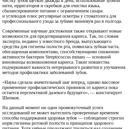
чистку зубов щеткой дважды в день, использование зубной
нити, ирригаторов и скребков для очистки языка,
сбалансированное питание с ограничением сахара
и углеводов плюс регулярные осмотры у стоматолога для
профессионального ухода за зубами минимум раз в полгода.
Современные научные достижения также открывают новые
возможности для предотвращения кариеса. Так, по словам
эксперта, недавно у известного бренда, выпускающего
средства для гигиены полости рта, появилась зубная паста,
обогащенная компонентами, способствующими снижению
активности бактерии Streptococcus mutans — основной
виновницы возникновения кариеса. Такие новшества
подчеркивают важность непрерывного развития и улучшения
методов профилактики заболеваний зубов.
«Наука сделала значительный шаг вперед, однако массовое
применение профилактических прививок от кариеса пока
остается перспективой далекого будущего», — констатирует
Шипков.
На данный момент ни один промежуточный успех
исследований не может вытеснить проверенные временем
способы поддержания здоровья зубов — соблюдение строгих
норм гигиены ротовой полости и принципов здорового
питания. Хотя учёные продолжают трудиться над созданием