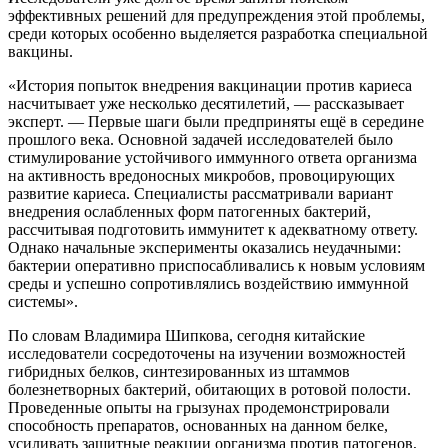
эффективных решений для предупреждения этой проблемы,
среди которых особенно выделяется разработка специальной
вакцины.
«История попыток внедрения вакцинации против кариеса
насчитывает уже несколько десятилетий, — рассказывает
эксперт. — Первые шаги были предприняты ещё в середине
прошлого века. Основной задачей исследователей было
стимулирование устойчивого иммунного ответа организма
на активность вредоносных микробов, провоцирующих
развитие кариеса. Специалисты рассматривали вариант
внедрения ослабленных форм патогенных бактерий,
рассчитывая подготовить иммунитет к адекватному ответу.
Однако начальные эксперименты оказались неудачными:
бактерии оперативно приспосабливались к новым условиям
среды и успешно сопротивлялись воздействию иммунной
системы».
По словам Владимира Шипкова, сегодня китайские
исследователи сосредоточены на изучении возможностей
гибридных белков, синтезированных из штаммов
болезнетворных бактерий, обитающих в ротовой полости.
Проведенные опыты на грызунах продемонстрировали
способность препаратов, основанных на данном белке,
усиливать защитные реакции организма против патогенов,