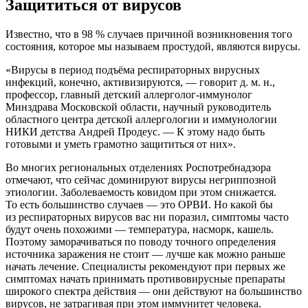
Защититься от вирусов
Известно, что в 98 % случаев причиной возникновения того
состояния, которое мы называем простудой, являются вирусы.
«Вирусы в период подъёма респираторных вирусных
инфекций, конечно, активизируются, — говорит д. м. н.,
профессор, главный детский аллерголог-иммунолог
Минздрава Московской области, научный руководитель
областного центра детской аллергологии и иммунологии
НИКИ детства Андрей Продеус. — К этому надо быть
готовыми и уметь грамотно защититься от них».
Во многих региональных отделениях Роспотребнадзора
отмечают, что сейчас доминируют вирусы негриппозной
этиологии. Заболеваемость ковидом при этом снижается.
То есть большинство случаев — это ОРВИ. Но какой бы
из респираторных вирусов вас ни поразил, симптомы часто
будут очень похожими — температура, насморк, кашель.
Поэтому заморачиваться по поводу точного определения
источника заражения не стоит — лучше как можно раньше
начать лечение. Специалисты рекомендуют при первых же
симптомах начать принимать противовирусные препараты
широкого спектра действия — они действуют на большинство
вирусов, не затрагивая при этом иммунитет человека.