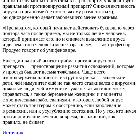
и просто случайных попутчиков в транспорте. Как действует
правильный противовирусный препарат? Снижая активность
вируса в организме (не позволяя ему размножаться),
он одновременно делает заболевшего менее заразным.
«Препаратом, который начинает действовать буквально через
полтора часа после приёма, мы не только лечим человека,
который принимает его, но и снижаем выделение вируса
и делаем этого человека менее заразным», — так профессор
Продуес говорит об умифеновире.
Ещё один важный аспект приёма противовирусного
препарата — предотвращение развития осложнений, которые
у простуд бывают весьма тяжёлыми. Чаще всего
им подвержены пациенты из группы риска — маленькие
дети, чей иммунитет ещё не так часто сталкивался с вирусами,
пожилые люди, чей иммунитет уже не так активно может
справляться, а также беременные женщины и пациенты
с хроническими заболеваниями, у которых любой вирус
может стать триггером к обострению, если заболевание
в ремиссии, или к усугублению состояния. Но у тех, кто начал
противовирусное лечение вовремя, осложнений, как
правило, не бывает.
Источник