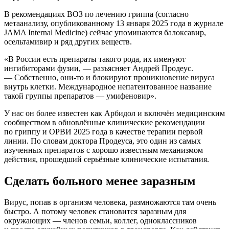
В рекомендациях ВОЗ по лечению гриппа (согласно
метаанализу, опубликованному 13 января 2025 года в журнале
JAMA Internal Medicine) сейчас упоминаются балоксавир,
осельтамивир и ряд других веществ.
«В России есть препараты такого рода, их именуют
ингибиторами фузии, — разъясняет Андрей Продеус.
— Собственно, они-то и блокируют проникновение вируса
внутрь клетки. Международное непатентованное название
такой группы препаратов — умифеновир».
У нас он более известен как Арбидол и включён медицинским
сообществом в обновлённые клинические рекомендации
по гриппу и ОРВИ 2025 года в качестве терапии первой
линии. По словам доктора Продеуса, это один из самых
изученных препаратов с хорошо известным механизмом
действия, прошедший серьёзные клинические испытания.
Сделать больного менее заразным
Вирус, попав в организм человека, размножаются там очень
быстро. А потому человек становится заразным для
окружающих — членов семьи, коллег, одноклассников