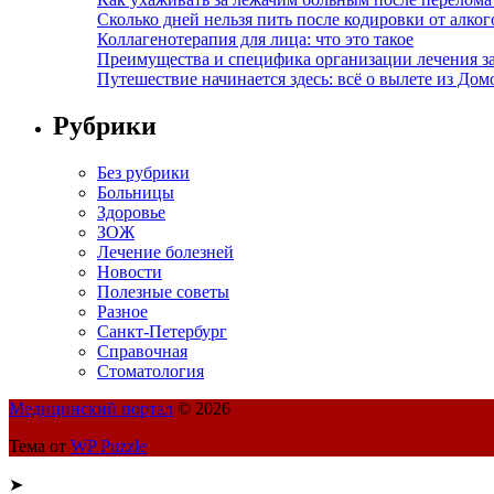
Сколько дней нельзя пить после кодировки от алко
Коллагенотерапия для лица: что это такое
Преимущества и специфика организации лечения з
Путешествие начинается здесь: всё о вылете из Дом
Рубрики
Без рубрики
Больницы
Здоровье
ЗОЖ
Лечение болезней
Новости
Полезные советы
Разное
Санкт-Петербург
Справочная
Стоматология
Медицинский портал
© 2026
Тема от
WP Puzzle
➤