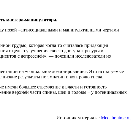
ать мастера-манипулятора.
ежду позой «антисоциальными и манипулятивными чертами
ной грудью, которая когда-то считалась придающей
ания с целью улучшения своего доступа к ресурсам
циентов с депрессией», — пояснили исследователи из
риентации на «социальное доминирование». Эти испытуемые
е низкие результаты по эмпатии и контролю гнева.
ые имели большее стремление к власти и готовность
ение верхней части спины, шеи и головы – у потенциальных
Источник материала:
Medaboutme.ru