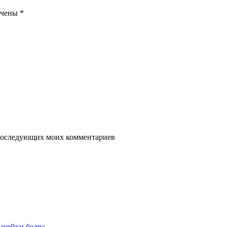
ечены
*
я последующих моих комментариев
 шейки бедра