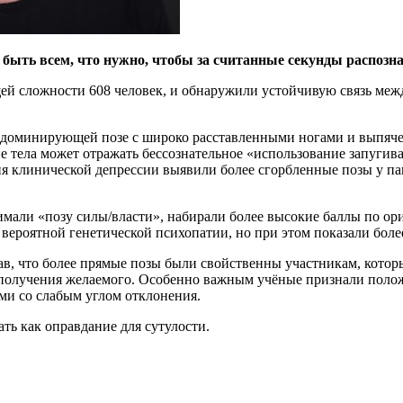
 быть всем, что нужно, чтобы за считанные секунды распозн
щей сложности 608 человек, и обнаружили устойчивую связь м
 доминирующей позе с широко расставленными ногами и выпячен
ие тела может отражать бессознательное «использование запугив
я клинической депрессии выявили более сгорбленные позы у па
имали «позу силы/власти», набирали более высокие баллы по о
вероятной генетической психопатии, но при этом показали боле
ав, что более прямые позы были свойственны участникам, котор
 получения желаемого. Особенно важным учёные признали полож
и со слабым углом отклонения.
ть как оправдание для сутулости.