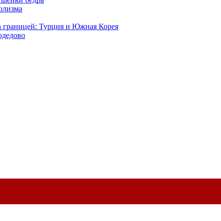
голизма
а границей: Турция и Южная Корея
одедово