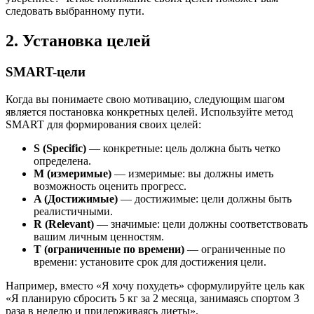
следовать выбранному пути.
2. Установка целей
SMART-цели
Когда вы понимаете свою мотивацию, следующим шагом
является постановка конкретных целей. Используйте метод
SMART для формирования своих целей:
S (Specific)
— конкретные: цель должна быть четко
определена.
M (измеримые)
— измеримые: вы должны иметь
возможность оценить прогресс.
A (Достижимые)
— достижимые: цели должны быть
реалистичными.
R (Relevant)
— значимые: цели должны соответствовать
вашим личным ценностям.
T (ограниченные по времени)
— ограниченные по
времени: установите срок для достижения цели.
Например, вместо «Я хочу похудеть» сформулируйте цель как
«Я планирую сбросить 5 кг за 2 месяца, занимаясь спортом 3
раза в неделю и придерживаясь диеты».