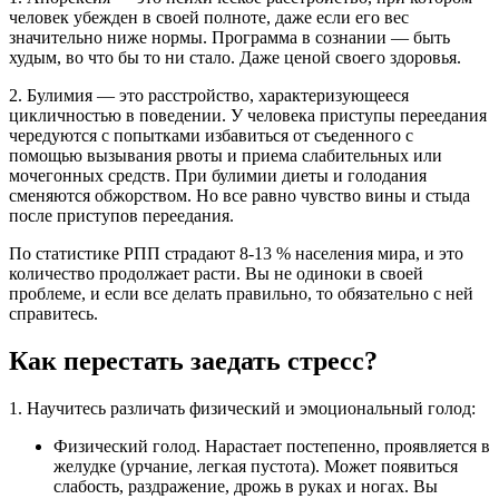
человек убежден в своей полноте, даже если его вес
значительно ниже нормы. Программа в сознании — быть
худым, во что бы то ни стало. Даже ценой своего здоровья.
2. Булимия — это расстройство, характеризующееся
цикличностью в поведении. У человека приступы переедания
чередуются с попытками избавиться от съеденного с
помощью вызывания рвоты и приема слабительных или
мочегонных средств. При булимии диеты и голодания
сменяются обжорством. Но все равно чувство вины и стыда
после приступов переедания.
По статистике РПП страдают 8-13 % населения мира, и это
количество продолжает расти. Вы не одиноки в своей
проблеме, и если все делать правильно, то обязательно с ней
справитесь.
Как перестать заедать стресс?
1. Научитесь различать физический и эмоциональный голод:
Физический голод. Нарастает постепенно, проявляется в
желудке (урчание, легкая пустота). Может появиться
слабость, раздражение, дрожь в руках и ногах. Вы