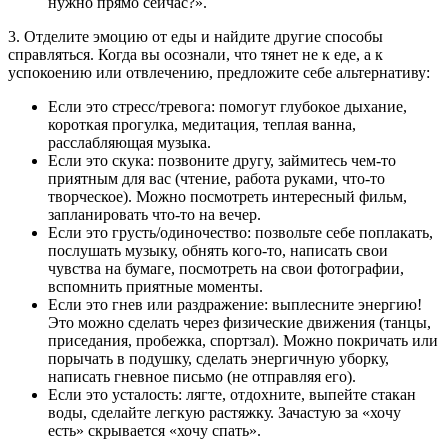
нужно прямо сейчас?».
3. Отделите эмоцию от еды и найдите другие способы
справляться. Когда вы осознали, что тянет не к еде, а к
успокоению или отвлечению, предложите себе альтернативу:
Если это стресс/тревога: помогут глубокое дыхание,
короткая прогулка, медитация, теплая ванна,
расслабляющая музыка.
Если это скука: позвоните другу, займитесь чем-то
приятным для вас (чтение, работа руками, что-то
творческое). Можно посмотреть интересный фильм,
запланировать что-то на вечер.
Если это грусть/одиночество: позвольте себе поплакать,
послушать музыку, обнять кого-то, написать свои
чувства на бумаге, посмотреть на свои фотографии,
вспомнить приятные моменты.
Если это гнев или раздражение: выплесните энергию!
Это можно сделать через физические движения (танцы,
приседания, пробежка, спортзал). Можно покричать или
порычать в подушку, сделать энергичную уборку,
написать гневное письмо (не отправляя его).
Если это усталость: лягте, отдохните, выпейте стакан
воды, сделайте легкую растяжку. Зачастую за «хочу
есть» скрывается «хочу спать».