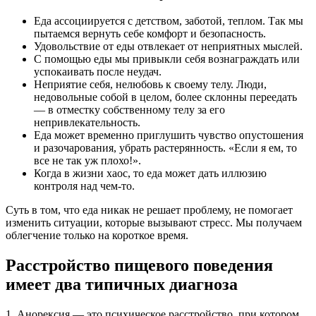
Еда ассоциируется с детством, заботой, теплом. Так мы
пытаемся вернуть себе комфорт и безопасность.
Удовольствие от еды отвлекает от неприятных мыслей.
С помощью еды мы привыкли себя вознаграждать или
успокаивать после неудач.
Неприятие себя, нелюбовь к своему телу. Люди,
недовольные собой в целом, более склонны переедать
— в отместку собственному телу за его
непривлекательность.
Еда может временно приглушить чувство опустошения
и разочарования, убрать растерянность. «Если я ем, то
все не так уж плохо!».
Когда в жизни хаос, то еда может дать иллюзию
контроля над чем-то.
Суть в том, что еда никак не решает проблему, не помогает
изменить ситуации, которые вызывают стресс. Мы получаем
облегчение только на короткое время.
Расстройство пищевого поведения
имеет два типичных диагноза
1. Анорексия — это психическое расстройство, при котором