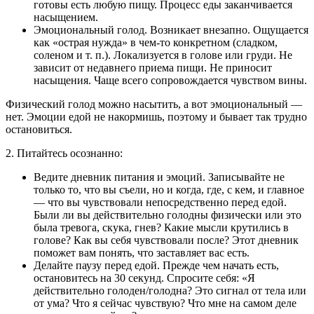
готовы есть любую пищу. Процесс еды заканчивается
насыщением.
Эмоциональный голод. Возникает внезапно. Ощущается
как «острая нужда» в чем-то конкретном (сладком,
соленом и т. п.). Локализуется в голове или груди. Не
зависит от недавнего приема пищи. Не приносит
насыщения. Чаще всего сопровождается чувством вины.
Физический голод можно насытить, а вот эмоциональный —
нет. Эмоции едой не накормишь, поэтому и бывает так трудно
остановиться.
2. Питайтесь осознанно:
Ведите дневник питания и эмоций. Записывайте не
только то, что вы съели, но и когда, где, с кем, и главное
— что вы чувствовали непосредственно перед едой.
Были ли вы действительно голодны физически или это
была тревога, скука, гнев? Какие мысли крутились в
голове? Как вы себя чувствовали после? Этот дневник
поможет вам понять, что заставляет вас есть.
Делайте паузу перед едой. Прежде чем начать есть,
остановитесь на 30 секунд. Спросите себя: «Я
действительно голоден/голодна? Это сигнал от тела или
от ума? Что я сейчас чувствую? Что мне на самом деле