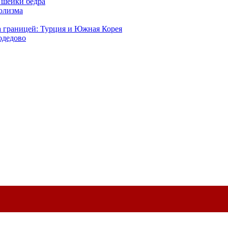
 шейки бедра
голизма
а границей: Турция и Южная Корея
одедово