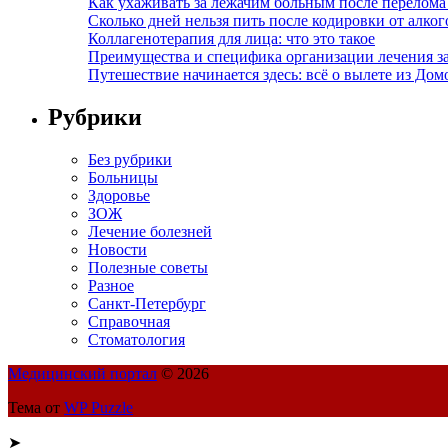
Как ухаживать за лежачим больным после перелома
Сколько дней нельзя пить после кодировки от алко
Коллагенотерапия для лица: что это такое
Преимущества и специфика организации лечения з
Путешествие начинается здесь: всё о вылете из Дом
Рубрики
Без рубрики
Больницы
Здоровье
ЗОЖ
Лечение болезней
Новости
Полезные советы
Разное
Санкт-Петербург
Справочная
Стоматология
Медицинский портал
© 2026
Тема от
WP Puzzle
➤