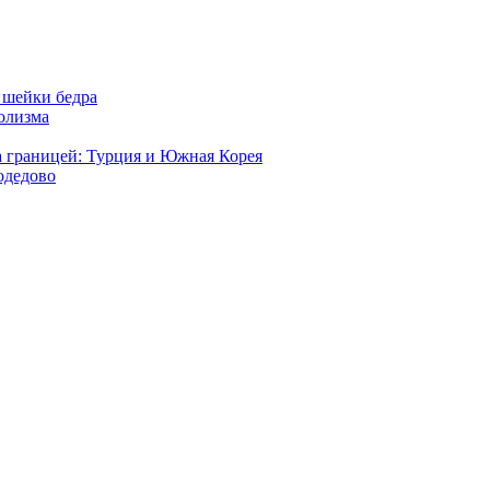
 шейки бедра
голизма
а границей: Турция и Южная Корея
одедово