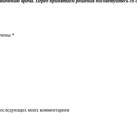
значению врача. Перед принятием решения посоветуйтесь со 
ечены
*
я последующих моих комментариев