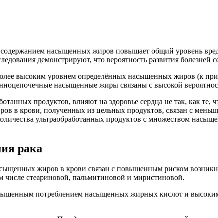
м содержанием насыщенных жиров повышает общий уровень вредно
едования демонстрируют, что вероятность развития болезней се
более высоким уровнем определённых насыщенных жиров (к при
инноцепочечные насыщенные жиры связаны с высокой вероятност
анных продуктов, влияют на здоровье сердца не так, как те, ч
ов в крови, полученных из цельных продуктов, связан с меньш
количества ультраобработанных продуктов с множеством насыщен
ия рака
асыщенных жиров в крови связан с повышенным риском возникно
м числе стеариновой, пальмитиновой и миристиновой.
 повышенным потреблением насыщенных жирных кислот и высоки