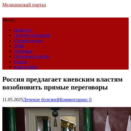
Медицинский портал
Меню
Новости
Лечение болезней
Стоматология
ЗОЖ
Здоровье
Полезные советы
Разное
Карта сайта
Россия предлагает киевским властям
возобновить прямые переговоры
11.05.2025
Лечение болезней
Комментарии: 0