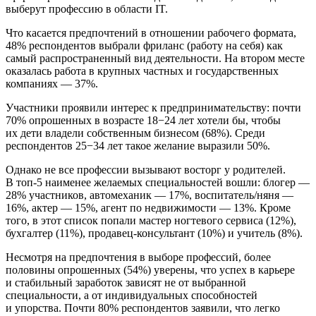
выберут профессию в области IT.
Что касается предпочтений в отношении рабочего формата,
48% респондентов выбрали фриланс (работу на себя) как
самый распространенный вид деятельности. На втором месте
оказалась работа в крупных частных и государственных
компаниях — 37%.
Участники проявили интерес к предпринимательству: почти
70% опрошенных в возрасте 18−24 лет хотели бы, чтобы
их дети владели собственным бизнесом (68%). Среди
респондентов 25−34 лет такое желание выразили 50%.
Однако не все профессии вызывают восторг у родителей.
В топ-5 наименее желаемых специальностей вошли: блогер —
28% участников, автомеханик — 17%, воспитатель/няня —
16%, актер — 15%, агент по недвижимости — 13%. Кроме
того, в этот список попали мастер ногтевого сервиса (12%),
бухгалтер (11%), продавец-консультант (10%) и учитель (8%).
Несмотря на предпочтения в выборе профессий, более
половины опрошенных (54%) уверены, что успех в карьере
и стабильный заработок зависят не от выбранной
специальности, а от индивидуальных способностей
и упорства. Почти 80% респондентов заявили, что легко