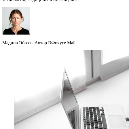
Мадина ЭбзееваАвтор ВФокусе Mail