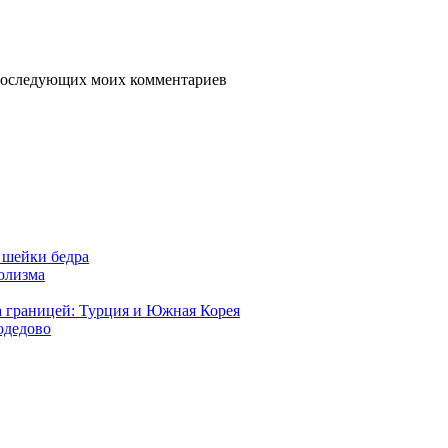
я последующих моих комментариев
 шейки бедра
голизма
а границей: Турция и Южная Корея
одедово