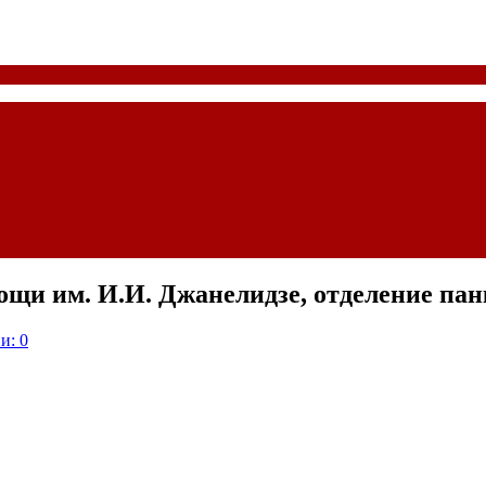
щи им. И.И. Джанелидзе, отделение пан
и: 0