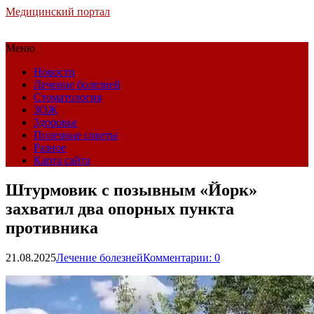
Медицинский портал
Меню
Новости
Лечение болезней
Стоматология
ЗОЖ
Здоровье
Полезные советы
Разное
Карта сайта
Штурмовик с позывным «Йорк»
захватил два опорных пункта
противника
21.08.2025
Лечение болезней
Комментарии: 0