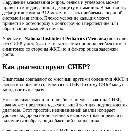
Нарушение всасывания жиров, белков и углеводов может
привести к недоеданию и дефициту витаминов. В частности,
дефицит витамина B12 может вызвать проблемы с нервной
системой и анемию. Плохое усвоение кальция может
привести к остеопорозу в долгосрочной перспективе или
образованию камней в почках.
Учёные из
National Institute of Pediatrics (Мексика
) доказали,
что СИБР у детей — не только частая причина необъяснимых
симптомов со стороны ЖКТ, но и фактор риска задержки
роста.
Как диагностируют СИБР?
Симптомы совпадают со многими другими болезнями ЖКТ, и
ряд из них обычно сочетается с СИБР. Поэтому СИБР могут
заподозрить не сразу.
Но если симптомы и история болезни указывают на СИБР,
врач может предложить дыхательный тест для подтверждения
диагноза. Этот простой, неинвазивный анализ измеряет
уровень водорода и/или метана в выдохе, чтобы определить
наличие газообразующих бактерий в кишечнике.
Современная диагностика СИБР основана на дыхательных