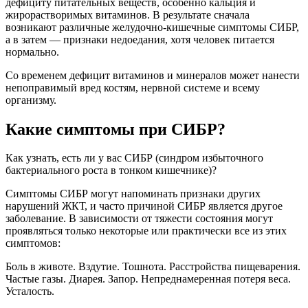
дефициту питательных веществ, особенно кальция и
жирорастворимых витаминов. В результате сначала
возникают различные желудочно-кишечные симптомы СИБР,
а в затем — признаки недоедания, хотя человек питается
нормально.
Со временем дефицит витаминов и минералов может нанести
непоправимый вред костям, нервной системе и всему
организму.
Какие симптомы при СИБР?
Как узнать, есть ли у вас СИБР (синдром избыточного
бактериального роста в тонком кишечнике)?
Симптомы СИБР могут напоминать признаки других
нарушений ЖКТ, и часто причиной СИБР является другое
заболевание. В зависимости от тяжести состояния могут
проявляться только некоторые или практически все из этих
симптомов:
Боль в животе. Вздутие. Тошнота. Расстройства пищеварения.
Частые газы. Диарея. Запор. Непреднамеренная потеря веса.
Усталость.