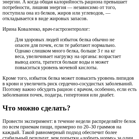
энергии. А когда общая калорийность рациона превышает
потребности, лишняя энергия — независимо от того,
поступила она из белков, жиров или углеводов, —
откладывается в виде жировых запасов.
Ирина Коваленко, врач-гастроэнтеролог:
Для здоровых людей избыток белка обычно не
опасен для почек, если те работают нормально.
Однако слишком много белка, больше 3 г на кг
веса, увеличивает нагрузку на органы: возрастает
вывод азота, тратится больше воды и может
повыситься уровень мочевой кислоты.
Кроме того, избыток белка может повысить уровень липидов
в крови и увеличить риск сердечно-сосудистых заболеваний.
Поэтому важно обсудить рацион с врачом, особенно, если есть
заболевания почек, подагра, гипертония или диабет.
Что можно сделать?
Провести эксперимент: в течение недели распределяйте белок
по всем приемам пищи, примерно по 20–30 граммов на
каждый. Такой равномерный подход обеспечит более
стабильный результат, чем попытки «добрать норму» за один