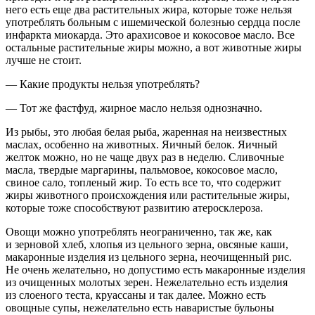
него есть еще два растительных жира, которые тоже нельзя
употреблять больным с ишемической болезнью сердца после
инфаркта миокарда. Это арахисовое и кокосовое масло. Все
остальные растительные жиры можно, а вот животные жиры
лучше не стоит.
— Какие продукты нельзя употреблять?
— Тот же фастфуд, жирное масло нельзя однозначно.
Из рыбы, это любая белая рыба, жаренная на неизвестных
маслах, особенно на животных. Яичный белок. Яичный
желток можно, но не чаще двух раз в неделю. Сливочные
масла, твердые маргарины, пальмовое, кокосовое масло,
свиное сало, топленый жир. То есть все то, что содержит
жиры животного происхождения или растительные жиры,
которые тоже способствуют развитию атеросклероза.
Овощи можно употреблять неограниченно, так же, как
и зерновой хлеб, хлопья из цельного зерна, овсяные каши,
макаронные изделия из цельного зерна, неочищенный рис.
Не очень желательно, но допустимо есть макаронные изделия
из очищенных молотых зерен. Нежелательно есть изделия
из слоеного теста, круассаны и так далее. Можно есть
овощные супы, нежелательно есть наваристые бульоны