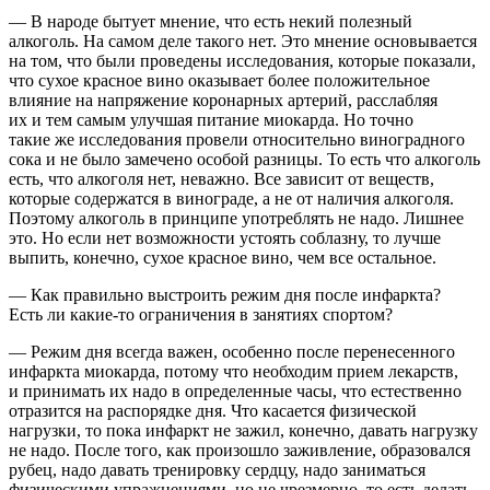
— В народе бытует мнение, что есть некий полезный
алкоголь. На самом деле такого нет. Это мнение основывается
на том, что были проведены исследования, которые показали,
что сухое красное вино оказывает более положительное
влияние на напряжение коронарных артерий, расслабляя
их и тем самым улучшая питание миокарда. Но точно
такие же исследования провели относительно виноградного
сока и не было замечено особой разницы. То есть что алкоголь
есть, что алкоголя нет, неважно. Все зависит от веществ,
которые содержатся в винограде, а не от наличия алкоголя.
Поэтому алкоголь в принципе употреблять не надо. Лишнее
это. Но если нет возможности устоять соблазну, то лучше
выпить, конечно, сухое красное вино, чем все остальное.
— Как правильно выстроить режим дня после инфаркта?
Есть ли какие-то ограничения в занятиях спортом?
— Режим дня всегда важен, особенно после перенесенного
инфаркта миокарда, потому что необходим прием лекарств,
и принимать их надо в определенные часы, что естественно
отразится на распорядке дня. Что касается физической
нагрузки, то пока инфаркт не зажил, конечно, давать нагрузку
не надо. После того, как произошло заживление, образовался
рубец, надо давать тренировку сердцу, надо заниматься
физическими упражнениями, но не чрезмерно, то есть делать