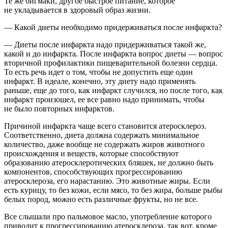
Те же бигмаки, другое быстрое питание, которое
не укладывается в здоровый образ жизни.
— Какой диеты необходимо придерживаться после инфаркта?
— Диеты после инфаркта надо придерживаться такой же,
какой и до инфаркта. После инфаркта вопрос диеты — вопрос
вторичной профилактики пищеварительной болезни сердца.
То есть речь идет о том, чтобы не допустить еще один
инфаркт. В идеале, конечно, эту диету надо применять
раньше, еще до того, как инфаркт случился, но после того, как
инфаркт произошел, ее все равно надо принимать, чтобы
не было повторных инфарктов.
Причиной инфаркта чаще всего становится атеросклероз.
Соответственно, диета должна содержать минимальное
количество, даже вообще не содержать жиров животного
происхождения и веществ, которые способствуют
образованию атеросклеротических бляшек, не должно быть
компонентов, способствующих прогрессированию
атеросклероза, его нарастанию. Это животные жиры. Если
есть курицу, то без кожи, если мясо, то без жира, больше рыбы
белых пород, можно есть различные фрукты, но не все.
Все слышали про пальмовое масло, употребление которого
приводит к прогрессированию атеросклероза, так вот, кроме