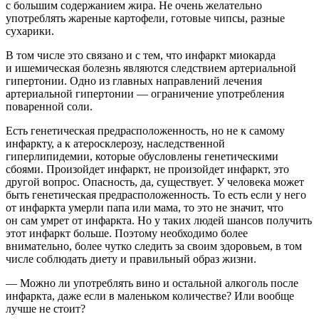
с большим содержанием жира. Не очень желательно
употреблять жареные картофели, готовые чипсы, разные
сухарики.
В том числе это связано и с тем, что инфаркт миокарда
и ишемическая болезнь являются следствием артериальной
гипертонии. Одно из главных направлений лечения
артериальной гипертонии — ограничение употребления
поваренной соли.
Есть генетическая предрасположенность, но не к самому
инфаркту, а к атеросклерозу, наследственной
гиперлипидемии, которые обусловлены генетическими
сбоями. Произойдет инфаркт, не произойдет инфаркт, это
другой вопрос. Опасность, да, существует. У человека может
быть генетическая предрасположенность. То есть если у него
от инфаркта умерли папа или мама, то это не значит, что
он сам умрет от инфаркта. Но у таких людей шансов получить
этот инфаркт больше. Поэтому необходимо более
внимательно, более чутко следить за своим здоровьем, в том
числе соблюдать диету и правильный образ жизни.
— Можно ли употреблять вино и остальной алкоголь после
инфаркта, даже если в маленьком количестве? Или вообще
лучше не стоит?