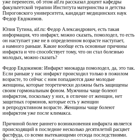
уже перенесен, об этом aif.ru рассказал доцент кафедры
факультетской терапии Института материнства и детства
Пироговского университета, кандидат медицинских наук
Федор Евдокимов.
Юлия Тутина, aif.ru: Федор Александрович, есть такая
информация, что инфаркт, можно сказать, помолодел, то есть
он наступает уже не в определенном возрасте наступает,
а намного раньше. Какие вообще есть основные причины
инфаркта и что способствует тому, что он стал болезнью
молодых, можно сказать?
Федор Евдокимов: Инфаркт миокарда помолодел, да, это так.
Если раньше у нас инфаркт происходил только в пожилом
возрасте, то сейчас с ним попадаются даже молодые
женщины, которые теоретически должны быть защищены
своим гормональным фоном. Мужчины чаще болеют
инфарктом, поскольку у них, в отличие от женщин, нет
защитных гормонов, которые есть у женщин
в репродуктивном возрасте. Женщины чаще болеют
инфарктом уже после климакса.
Причиной более раннего возникновения инфаркта является
происходящий в последние несколько десятилетий расцвет
фастфуда, со всеми вытекающими отсюда последствиями.