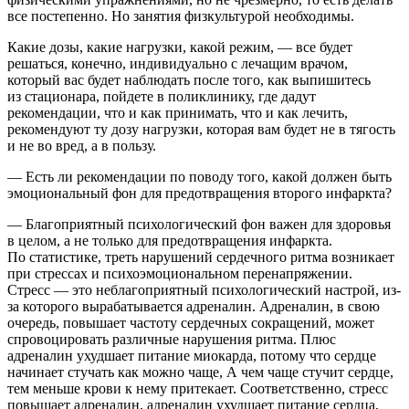
все постепенно. Но занятия физкультурой необходимы.
Какие дозы, какие нагрузки, какой режим, — все будет
решаться, конечно, индивидуально с лечащим врачом,
который вас будет наблюдать после того, как выпишитесь
из стационара, пойдете в поликлинику, где дадут
рекомендации, что и как принимать, что и как лечить,
рекомендуют ту дозу нагрузки, которая вам будет не в тягость
и не во вред, а в пользу.
— Есть ли рекомендации по поводу того, какой должен быть
эмоциональный фон для предотвращения второго инфаркта?
— Благоприятный психологический фон важен для здоровья
в целом, а не только для предотвращения инфаркта.
По статистике, треть нарушений сердечного ритма возникает
при стрессах и психоэмоциональном перенапряжении.
Стресс — это неблагоприятный психологический настрой, из-
за которого вырабатывается адреналин. Адреналин, в свою
очередь, повышает частоту сердечных сокращений, может
спровоцировать различные нарушения ритма. Плюс
адреналин ухудшает питание миокарда, потому что сердце
начинает стучать как можно чаще, А чем чаще стучит сердце,
тем меньше крови к нему притекает. Соответственно, стресс
повышает адреналин, адреналин ухудшает питание сердца,