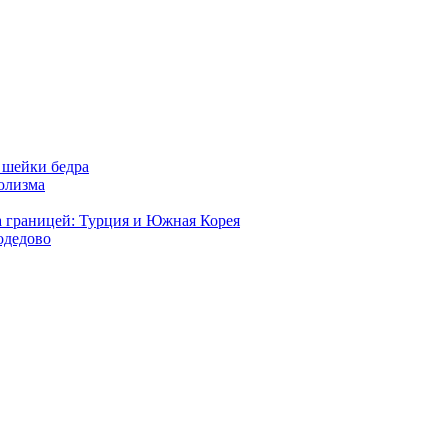
 шейки бедра
голизма
а границей: Турция и Южная Корея
одедово