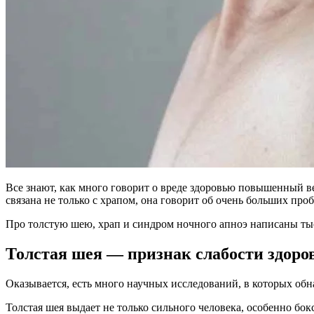
Все знают, как много говорит о вреде здоровью повышенный ве
связана не только с храпом, она говорит об очень больших про
Про толстую шею, храп и синдром ночного апноэ написаны тыся
Толстая шея — признак слабости здоро
Оказывается, есть много научных исследований, в которых об
Толстая шея выдает не только сильного человека, особенно бок