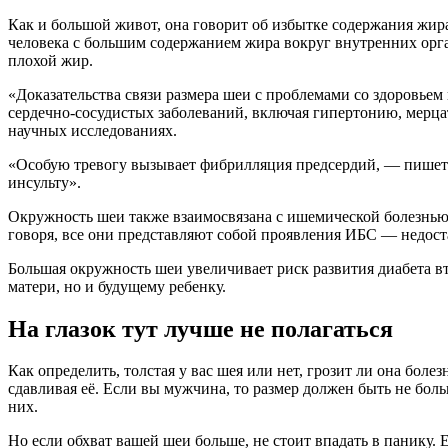
Как и большой живот, она говорит об избытке содержания жира
человека с большим содержанием жира вокруг внутренних орга
плохой жир.
«Доказательства связи размера шеи с проблемами со здоровье
сердечно-сосудистых заболеваний, включая гипертонию, мерца
научных исследованиях.
«Особую тревогу вызывает фибрилляция предсердий, — пишет 
инсульту».
Окружность шеи также взаимосвязана с ишемической болезнью
говоря, все они представляют собой проявления ИБС — недоста
Большая окружность шеи увеличивает риск развития диабета вт
матери, но и будущему ребенку.
На глазок тут лучше не полагаться
Как определить, толстая у вас шея или нет, грозит ли она бол
сдавливая её. Если вы мужчина, то размер должен быть не бо
них.
Но если обхват вашей шеи больше, не стоит впадать в панику.