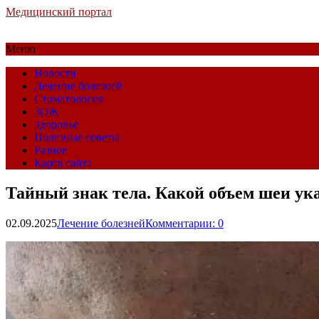
Медицинский портал
Меню
Новости
Лечение болезней
Стоматология
ЗОЖ
Здоровье
Полезные советы
Разное
Карта сайта
Тайный знак тела. Какой объем шеи ук
02.09.2025
Лечение болезней
Комментарии: 0