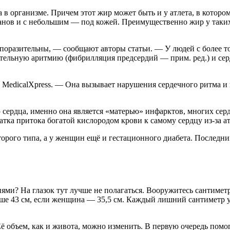
 в организме. Причем этот жир может быть и у атлета, в которо
нов и с небольшим — под кожей. Преимущественно жир у таких 
м поразительны, — сообщают авторы статьи. — У людей с более 
тельную аритмию (фибрилляция предсердий — прим. ред.) и сер
MedicalXpress. — Она вызывает нарушения сердечного ритма и 
 сердца, именно она является «матерью» инфарктов, многих сер
тка притока богатой кислородом крови к самому сердцу из-за ат
орого типа, а у женщин ещё и гестационного диабета. Последний
езнями? На глазок тут лучше не полагаться. Вооружитесь сантиме
льше 43 см, если женщина — 35,5 см. Каждый лишний сантиметр 
 Её объем, как и живота, можно изменить. В первую очередь по