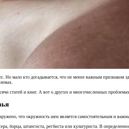
с. Но мало кто догадывается, что не менее важным признаком з
блемах.
чи статей и книг. А вот о других и многочисленных проблемах 
вья
наружено, что окружность шеи является самостоятельным и важны
сера, борца, штангиста, регбиста или культуриста. В определен