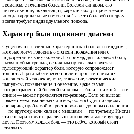
временем, с течением болезни. Болевой синдром, его
интенсивность, локализация, характер могут претерпевать
иногда кардинальные изменения. Так что болевой синдром
всегда требует индивидуального подхода.
Характер боли подскажет диагноз
Существуют различные характеристики болевого синдрома,
которые могут говорить о степени поражения или о
подозрении на зону болезни. Например, для головной боли,
вызванной мигренью, основным признаком является
пульсирующий характер боли, которую сопровождает
тошнота. При диабетической полинейропатии нижних
конечностей человек чувствует жжение, электрические
импульсы, покалывание и онемение. Даже самый
распространенный болевой синдром — боли в нижней части
спины — может проявляться по-разному. Если он вызван
грыжей межпозвонковых дисков, болеть будет по одному
сценарию, проблемой в крестцово-подвздошном сочленении
— по другому, если связан с мышцами — по третьему. Иногда
эти сценарии идут параллельно, дополняя и маскируя друг
друга. Поэтому каждая боль — это ребус, который стоит
разгадать.