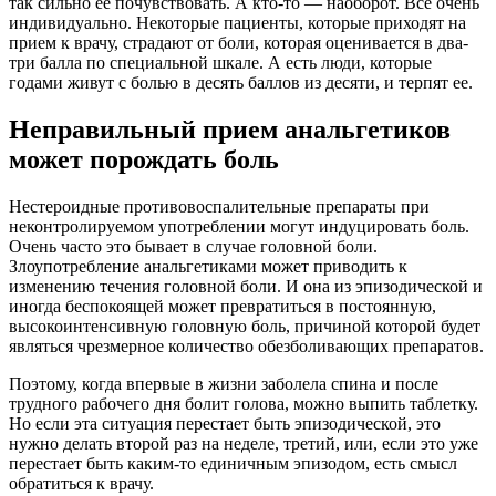
так сильно ее почувствовать. А кто-то — наоборот. Все очень
индивидуально. Некоторые пациенты, которые приходят на
прием к врачу, страдают от боли, которая оценивается в два-
три балла по специальной шкале. А есть люди, которые
годами живут с болью в десять баллов из десяти, и терпят ее.
Неправильный прием анальгетиков
может порождать боль
Нестероидные противовоспалительные препараты при
неконтролируемом употреблении могут индуцировать боль.
Очень часто это бывает в случае головной боли.
Злоупотребление анальгетиками может приводить к
изменению течения головной боли. И она из эпизодической и
иногда беспокоящей может превратиться в постоянную,
высокоинтенсивную головную боль, причиной которой будет
являться чрезмерное количество обезболивающих препаратов.
Поэтому, когда впервые в жизни заболела спина и после
трудного рабочего дня болит голова, можно выпить таблетку.
Но если эта ситуация перестает быть эпизодической, это
нужно делать второй раз на неделе, третий, или, если это уже
перестает быть каким-то единичным эпизодом, есть смысл
обратиться к врачу.