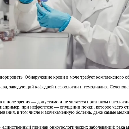
гнорировать. Обнаружение крови в моче требует комплексного о
рава, заведующий кафедрой нефрологии и гемодиализа Сеченовс
 в поле зрения — допустимо и не является признаком патологии
 например, при нефроптозе — опущении почки, которое часто о
левания, в том числе и мочекаменную болезнь, даже самые мел
— единственный признак онкоурологических заболеваний: рака м