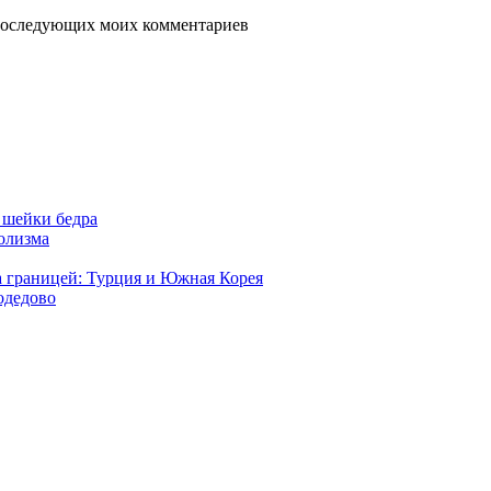
я последующих моих комментариев
 шейки бедра
голизма
а границей: Турция и Южная Корея
одедово