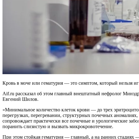
Кровь в моче или гематурия — это симптом, который нельзя и
Aif.ru рассказал об этом главный внештатный нефролог Минзд
Евгений Шилов.
«Минимальное количество клеток крови — до трех эритроцитов
перегрузках, перегревании, структурных почечных аномалиях,
сопровождает практически все почечные и урологические забо
поранить слизистую и вызвать микрокровотечение.
При этом стойкая гематурия — главный, а на ранних стадиях 