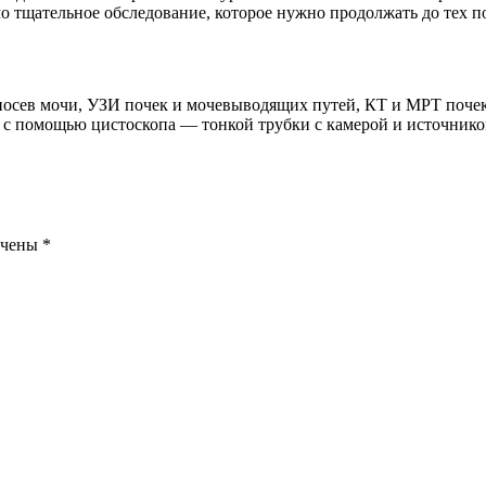
мо тщательное обследование, которое нужно продолжать до тех по
осев мочи, УЗИ почек и мочевыводящих путей, КТ и МРТ почек,
 помощью цистоскопа — тонкой трубки с камерой и источником с
ечены
*