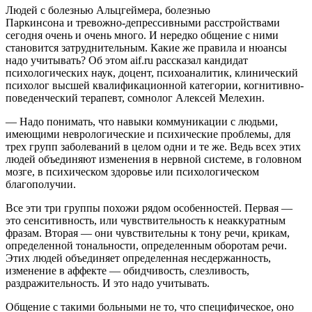
Людей с болезнью Альцгеймера, болезнью
Паркинсона и тревожно-депрессивными расстройствами
сегодня очень и очень много. И нередко общение с ними
становится затруднительным. Какие же правила и нюансы
надо учитывать? Об этом aif.ru рассказал кандидат
психологических наук, доцент, психоаналитик, клинический
психолог высшей квалификационной категории, когнитивно-
поведенческий терапевт, сомнолог Алексей Мелехин.
— Надо понимать, что навыки коммуникации с людьми,
имеющими неврологические и психические проблемы, для
трех групп заболеваний в целом одни и те же. Ведь всех этих
людей объединяют изменения в нервной системе, в головном
мозге, в психическом здоровье или психологическом
благополучии.
Все эти три группы похожи рядом особенностей. Первая —
это сенситивность, или чувствительность к неаккуратным
фразам. Вторая — они чувствительны к тону речи, крикам,
определенной тональности, определенным оборотам речи.
Этих людей объединяет определенная несдержанность,
изменение в аффекте — обидчивость, слезливость,
раздражительность. И это надо учитывать.
Общение с такими больными не то, что специфическое, оно