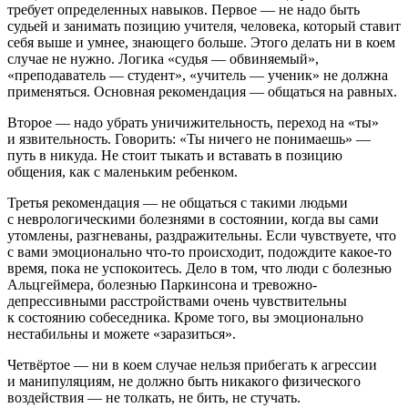
требует определенных навыков. Первое — не надо быть
судьей и занимать позицию учителя, человека, который ставит
себя выше и умнее, знающего больше. Этого делать ни в коем
случае не нужно. Логика «судья — обвиняемый»,
«преподаватель — студент», «учитель — ученик» не должна
применяться. Основная рекомендация — общаться на равных.
Второе — надо убрать уничижительность, переход на «ты»
и язвительность. Говорить: «Ты ничего не понимаешь» —
путь в никуда. Не стоит тыкать и вставать в позицию
общения, как с маленьким ребенком.
Третья рекомендация — не общаться с такими людьми
с неврологическими болезнями в состоянии, когда вы сами
утомлены, разгневаны, раздражительны. Если чувствуете, что
с вами эмоционально что-то происходит, подождите какое-то
время, пока не успокоитесь. Дело в том, что люди с болезнью
Альцгеймера, болезнью Паркинсона и тревожно-
депрессивными расстройствами очень чувствительны
к состоянию собеседника. Кроме того, вы эмоционально
нестабильны и можете «заразиться».
Четвёртое — ни в коем случае нельзя прибегать к агрессии
и манипуляциям, не должно быть никакого физического
воздействия — не толкать, не бить, не стучать.