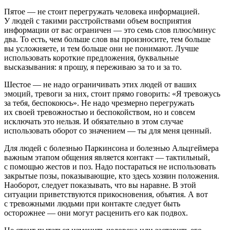
Пятое — не стоит перегружать человека информацией.
У людей с такими расстройствами объем восприятия
информации от вас ограничен — это семь слов плюс/минус
два. То есть, чем больше слов вы произносите, тем больше
вы усложняете, и тем больше они не понимают. Лучше
использовать короткие предложения, буквальные
высказывания: я прошу, я переживаю за то и за то.
Шестое — не надо ограничивать этих людей от ваших
эмоций, тревоги за них, стоит прямо говорить: «Я тревожусь
за тебя, беспокоюсь». Не надо чрезмерно перегружать
их своей тревожностью и беспокойством, но и совсем
исключать это нельзя. И обязательно в этом случае
использовать оборот со значением — ты для меня ценный.
Для людей с болезнью Паркинсона и болезнью Альцгеймера
важным этапом общения является контакт — тактильный,
с помощью жестов и поз. Надо постараться не использовать
закрытые позы, показывающие, кто здесь хозяин положения.
Наоборот, следует показывать, что вы наравне. В этой
ситуации приветствуются прикосновения, объятия. А вот
с тревожными людьми при контакте следует быть
осторожнее — они могут расценить его как подвох.