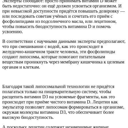
Эксперты сообщают: просто принимать витамин D может
быть недостаточно: он ещё должен усвоиться организмом. И
при невысокой доступности придётся повышать дозировку —
или последовать советам учёных и сочетать его приём с
фосфолипидами из подсолнечного масла, или лецитином,
чтобы повысить биодоступность витамина D и помочь
усвоению.
В соответствии с научными данными эксперты предполагают,
что при смешивании с водой, как это происходит в
желудочно-кишечном тракте человека, эти фосфолипиды
создают липосомы, которые помогают питательным
веществам проникнуть через мембрану кишечника к целевым
органам и клеткам.
Благодаря такой липосомальной технологии не придётся
полагаться только на пищеварительную систему, чтобы
расщепить витамин D3 на усвояемые фрагменты, как это
происходит при приёме чистого витамина D. Лецитин как
эмульгатор позволяет липосомам формироваться в организме,
окружая молекулы витамина D3, что обеспечивает более
высокую биодоступность.
А поскольку лецитин содержит незаменимые жирные