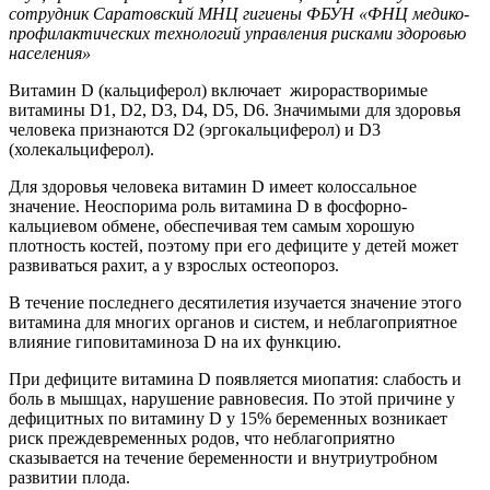
сотрудник Саратовский МНЦ гигиены ФБУН «ФНЦ медико-
профилактических технологий управления рисками здоровью
населения»
Витамин D (кальциферол) включает жирорастворимые
витамины D1, D2, D3, D4, D5, D6. Значимыми для здоровья
человека признаются D2 (эргокальциферол) и D3
(холекальциферол).
Для здоровья человека витамин D имеет колоссальное
значение. Неоспорима роль витамина D в фосфорно-
кальциевом обмене, обеспечивая тем самым хорошую
плотность костей, поэтому при его дефиците у детей может
развиваться рахит, а у взрослых остеопороз.
В течение последнего десятилетия изучается значение этого
витамина для многих органов и систем, и неблагоприятное
влияние гиповитаминоза D на их функцию.
При дефиците витамина D появляется миопатия: слабость и
боль в мышцах, нарушение равновесия. По этой причине у
дефицитных по витамину D у 15% беременных возникает
риск преждевременных родов, что неблагоприятно
сказывается на течение беременности и внутриутробном
развитии плода.