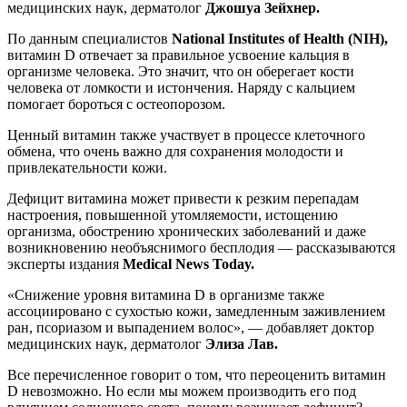
медицинских наук, дерматолог
Джошуа Зейхнер.
По данным специалистов
National Institutes of Health (NIH),
витамин D отвечает за правильное усвоение кальция в
организме человека. Это значит, что он оберегает кости
человека от ломкости и истончения. Наряду с кальцием
помогает бороться с остеопорозом.
Ценный витамин также участвует в процессе клеточного
обмена, что очень важно для сохранения молодости и
привлекательности кожи.
Дефицит витамина может привести к резким перепадам
настроения, повышенной утомляемости, истощению
организма, обострению хронических заболеваний и даже
возникновению необъяснимого бесплодия — рассказываются
эксперты издания
Medical News Today.
«Снижение уровня витамина D ​в организме также
ассоциировано с сухостью кожи, замедленным заживлением
ран, псориазом и выпадением волос», — добавляет доктор
медицинских наук, дерматолог
Элиза Лав.
Все перечисленное говорит о том, что переоценить витамин
D невозможно. Но если мы можем производить его под