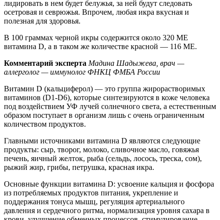
лидировать в нем будет белужья, за ней будут следовать
осетровая и севрюжья. Впрочем, любая икра вкусная и
полезная для здоровья.
В 100 граммах черной икры содержится около 320 МЕ
витамина D, а в таком же количестве красной — 116 МЕ.
Комментарий эксперта
Мадина Шадыжева, врач —
аллерголог — иммунолог ФНКЦ ФМБА России
Витамин D (кальциферол) — это группа жирорастворимых
витаминов (D1-D6), которые синтезируются в коже человека
под воздействием УФ лучей солнечного света, а естественным
образом поступает в организм лишь с очень ограниченным
количеством продуктов.
Главными источниками витамина D являются следующие
продукты: сыр, творог, молоко, сливочное масло, говяжья
печень, яичный желток, рыба (сельдь, лосось, треска, сом),
рыжий жир, грибы, петрушка, красная икра.
Основные функции витамина D: усвоение кальция и фосфора
из потребляемых продуктов питания, укрепление и
поддержания тонуса мышц, регуляция артериального
давления и сердечного ритма, нормализация уровня сахара в
крови, улучшение обменных процессов, стимулирование