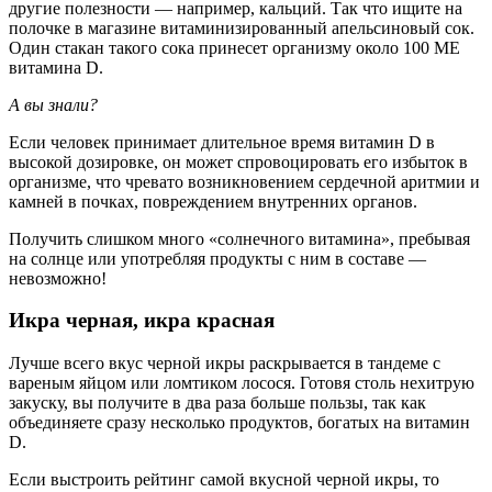
другие полезности — например, кальций. Так что ищите на
полочке в магазине витаминизированный апельсиновый сок.
Один стакан такого сока принесет организму около 100 МЕ
витамина D.
А вы знали?
Если человек принимает длительное время витамин D в
высокой дозировке, он может спровоцировать его избыток в
организме, что чревато возникновением сердечной аритмии и
камней в почках, повреждением внутренних органов.
Получить слишком много «солнечного витамина», пребывая
на солнце или употребляя продукты с ним в составе —
невозможно!
Икра черная, икра красная
Лучше всего вкус черной икры раскрывается в тандеме с
вареным яйцом или ломтиком лосося. Готовя столь нехитрую
закуску, вы получите в два раза больше пользы, так как
объединяете сразу несколько продуктов, богатых на витамин
D.
Если выстроить рейтинг самой вкусной черной икры, то