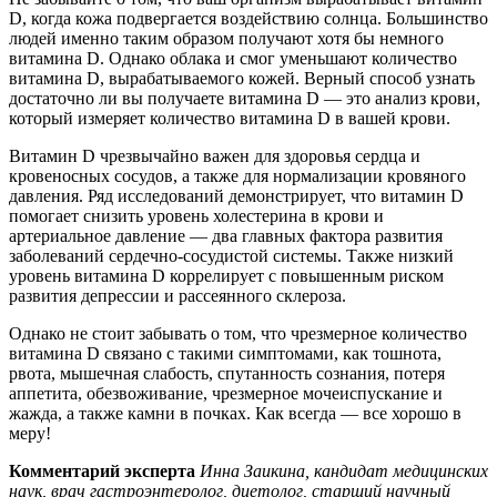
D, когда кожа подвергается воздействию солнца. Большинство
людей именно таким образом получают хотя бы немного
витамина D. Однако облака и смог уменьшают количество
витамина D, вырабатываемого кожей. Верный способ узнать
достаточно ли вы получаете витамина D — это анализ крови,
который измеряет количество витамина D в вашей крови.
Витамин D чрезвычайно важен для здоровья сердца и
кровеносных сосудов, а также для нормализации кровяного
давления. Ряд исследований демонстрирует, что витамин D
помогает снизить уровень холестерина в крови и
артериальное давление — два главных фактора развития
заболеваний сердечно-сосудистой системы. Также низкий
уровень витамина D коррелирует с повышенным риском
развития депрессии и рассеянного склероза.
Однако не стоит забывать о том, что чрезмерное количество
витамина D связано с такими симптомами, как тошнота,
рвота, мышечная слабость, спутанность сознания, потеря
аппетита, обезвоживание, чрезмерное мочеиспускание и
жажда, а также камни в почках. Как всегда — все хорошо в
меру!
Комментарий эксперта
Инна Заикина, кандидат медицинских
наук, врач гастроэнтеролог, диетолог, старший научный