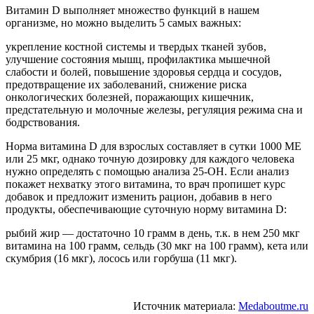
Витамин D выполняет множество функций в нашем
организме, но можно выделить 5 самых важных:
укрепление костной системы и твердых тканей зубов,
улучшение состояния мышц, профилактика мышечной
слабости и болей, повышение здоровья сердца и сосудов,
предотвращение их заболеваний, снижение риска
онкологических болезней, поражающих кишечник,
предстательную и молочные железы, регуляция режима сна и
бодрствования.
Норма витамина D для взрослых составляет в сутки 1000 МЕ
или 25 мкг, однако точную дозировку для каждого человека
нужно определять с помощью анализа 25-ОН. Если анализ
покажет нехватку этого витамина, то врач пропишет курс
добавок и предложит изменить рацион, добавив в него
продукты, обеспечивающие суточную норму витамина D:
рыбий жир — достаточно 10 грамм в день, т.к. в нем 250 мкг
витамина на 100 грамм, сельдь (30 мкг на 100 грамм), кета или
скумбрия (16 мкг), лосось или горбуша (11 мкг).
Источник материала:
Medaboutme.ru