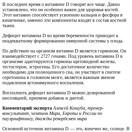
В последнее время о витамине D говорят все чаще. Давно
установлено, что он особенно важен для здоровья костей.
Этот витамин способствует усвоению кальция и фосфора в
кишечнике, именно эти компоненты входят в состав костной
ткани.
Дефицит витамина D во время беременности приводит к
неадекватному формированию иммунной системы у плода.
По действию на организм витамин D является гормоном. Он
взаимодействует с 2727 генами. Под уровень витамина D в
организме адаптируются гормоны щитовидной железы,
тестостерон, эстрогены. Его достаточное количество
необходимо для полноценного сна, он участвует в синтезе
серотонина в головном мозге, является важным звеном
подавления аутоиммунного воспаления.
Восполнить дефицит витамина D можно дозированной
инсоляцией, приемом добавок и диетой.
Комментарий эксперта
Алексей Кошуба, тренер-
консультант, чемпион Мира, Европы и России по
пауэрлифтингу, дважды рекордсмен мира
Основной источник витамина D — это, конечно же, солнце. В