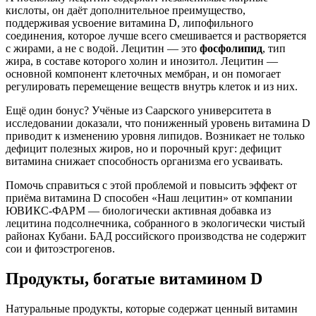
кислоты, он даёт дополнительное преимущество,
поддерживая усвоение витамина D, липофильного
соединения, которое лучше всего смешивается и растворяется
с жирами, а не с водой. Лецитин — это
фосфолипид
, тип
жира, в составе которого холин и инозитол. Лецитин —
основной компонент клеточных мембран, и он помогает
регулировать перемещение веществ внутрь клеток и из них.
Ещё один бонус? Учёные из Саарского университета в
исследовании доказали, что пониженный уровень витамина D
приводит к изменению уровня липидов. Возникает не только
дефицит полезных жиров, но и порочный круг: дефицит
витамина снижает способность организма его усваивать.
Помочь справиться с этой проблемой и повысить эффект от
приёма витамина D способен «Наш лецитин» от компании
ЮВИКС-ФАРМ — биологически активная добавка из
лецитина подсолнечника, собранного в экологически чистый
районах Кубани. БАД российского производства не содержит
сои и фитоэстрогенов.
Продукты, богатые витамином D
Натуральные продукты, которые содержат ценный витамин