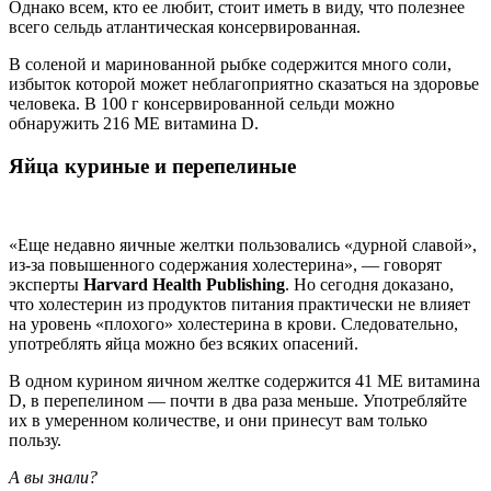
Однако всем, кто ее любит, стоит иметь в виду, что полезнее
всего сельдь атлантическая консервированная.
В соленой и маринованной рыбке содержится много соли,
избыток которой может неблагоприятно сказаться на здоровье
человека. В 100 г консервированной сельди можно
обнаружить 216 МЕ витамина D.
Яйца куриные и перепелиные
«Еще недавно яичные желтки пользовались «дурной славой»,
из-за повышенного содержания холестерина», — говорят
эксперты
Harvard Health Publishing
. Но сегодня доказано,
что холестерин из продуктов питания практически не влияет
на уровень «плохого» холестерина в крови. Следовательно,
употреблять яйца можно без всяких опасений.
В одном курином яичном желтке содержится 41 МЕ витамина
D, в перепелином — почти в два раза меньше. Употребляйте
их в умеренном количестве, и они принесут вам только
пользу.
А вы знали?