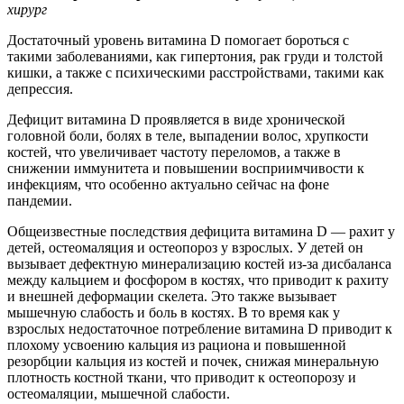
хирург
Достаточный уровень витамина D помогает бороться с
такими заболеваниями, как гипертония, рак груди и толстой
кишки, а также с психическими расстройствами, такими как
депрессия.
Дефицит витамина D проявляется в виде хронической
головной боли, болях в теле, выпадении волос, хрупкости
костей, что увеличивает частоту переломов, а также в
снижении иммунитета и повышении восприимчивости к
инфекциям, что особенно актуально сейчас на фоне
пандемии.
Общеизвестные последствия дефицита витамина D — рахит у
детей, остеомаляция и остеопороз у взрослых. У детей он
вызывает дефектную минерализацию костей из-за дисбаланса
между кальцием и фосфором в костях, что приводит к рахиту
и внешней деформации скелета. Это также вызывает
мышечную слабость и боль в костях. В то время как у
взрослых недостаточное потребление витамина D приводит к
плохому усвоению кальция из рациона и повышенной
резорбции кальция из костей и почек, снижая минеральную
плотность костной ткани, что приводит к остеопорозу и
остеомаляции, мышечной слабости.