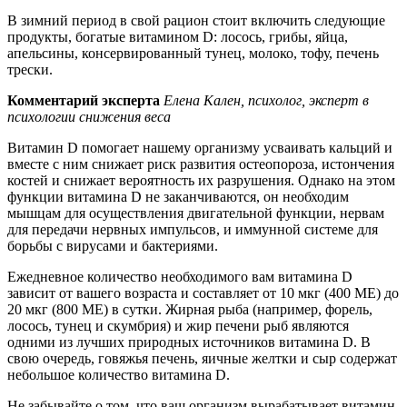
В зимний период в свой рацион стоит включить следующие
продукты, богатые витамином D: лосось, грибы, яйца,
апельсины, консервированный тунец, молоко, тофу, печень
трески.
Комментарий эксперта
Елена Кален, психолог, эксперт в
психологии снижения веса
Витамин D помогает нашему организму усваивать кальций и
вместе с ним снижает риск развития остеопороза, истончения
костей и снижает вероятность их разрушения. Однако на этом
функции витамина D не заканчиваются, он необходим
мышцам для осуществления двигательной функции, нервам
для передачи нервных импульсов, и иммунной системе для
борьбы с вирусами и бактериями.
Ежедневное количество необходимого вам витамина D
зависит от вашего возраста и составляет от 10 мкг (400 МЕ) до
20 мкг (800 МЕ) в сутки. Жирная рыба (например, форель,
лосось, тунец и скумбрия) и жир печени рыб являются
одними из лучших природных источников витамина D. В
свою очередь, говяжья печень, яичные желтки и сыр содержат
небольшое количество витамина D.
Не забывайте о том, что ваш организм вырабатывает витамин