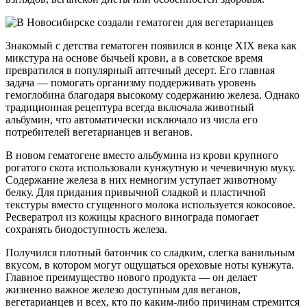
Знакомый с детства гематоген появился в конце XIX века как
микстура на основе бычьей крови, а в советское время
превратился в популярный аптечный десерт. Его главная
задача — помогать организму поддерживать уровень
гемоглобина благодаря высокому содержанию железа. Однако
традиционная рецептура всегда включала животный
альбумин, что автоматически исключало из числа его
потребителей вегетарианцев и веганов.
В новом гематогене вместо альбумина из крови крупного
рогатого скота использовали кунжутную и чечевичную муку.
Содержание железа в них немногим уступает животному
белку. Для придания привычной сладкой и пластичной
текстуры вместо сгущенного молока используется кокосовое.
Ресвератрол из кожицы красного винограда помогает
сохранять биодоступность железа.
Получился плотный батончик со сладким, слегка ванильным
вкусом, в котором могут ощущаться ореховые ноты кунжута.
Главное преимущество нового продукта — он делает
жизненно важное железо доступным для веганов,
вегетарианцев и всех, кто по каким-либо причинам стремится