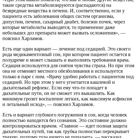
такие средства метаболизируются (распадаются) на
безвредные вещества в печени. И, соответственно, если у
пациента есть заболевания общих систем организма,
допустим, печени, сахарный диабет, болезни почек, через
которые метаболиты выводятся, то применение даже
небольших доз препарата может вызвать осложнения», —
пояснил Харламов.
Есть еще один вариант — лечение под седацией. Это своего
рода медикаментозный сон, при котором пациент остается в
полудреме и может слышать и выполнять требования врача.
Седация используется для снятия чувства страха. Но при этом
она не отменяет местного обезболивания и используется
только в паре с ним. «Врачу удобно работать с пациентом под
седацией. Но при этом у него угнетается кашлевой и
дыхательный рефлекс. Если ему что-то попадет в
дыхательные пути, он не сможет это выкашлять. Как
минимум грозит воспаление легких, как максимум асфиксия
и летальный исход», — пояснил Харламов.
Есть и вариант глубокого погружения в сон, когда человек
полностью находится без сознания. Это состояние должно
контролироваться врачом. «Главное — идет полная защита
дыхательных путей, так как трубка полностью перекрывает
трахею, поэтому туда ничего не попадает», — рассказал