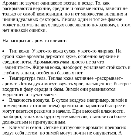
Аромат не звучит одинаково всегда и везде. То, как
раскрываются верхние, средние и базовые ноты, зависит не
только от самой композиции, но и от множества внешних и
индивидуальных факторов. Иногда один и тот же флакон
может пахнуть на двух людях совершенно по-разному, в этом
нет никакой ошибки.
На раскрытие аромата влияют:
Тип кожи. У кого-то кожа сухая, у кого-то жирная. На
сухой коже ароматы держатся хуже, особенно верхние и
средние ноты. Аромамолекулам просто не за что
«зацепиться». Жирная кожа, наоборот, усиливает стойкость и
глубину запаха, особенно базовых нот.
Температура тела. Теплая кожа активнее «раскрывает»
аромат. Летом духи могут звучать ярче, насыщеннее, быстрее
входить в фазу сердца и базы. Зимой они развиваются
медленнее и звучат мягче.
Влажность воздуха. В сухом воздухе (например, зимой в
помещениях с отоплением) ароматы испаряются быстрее и
могут казаться резкими в начале. При высокой влажности,
наоборот, запах как будто «размывается», становится более
деликатным и приглушенным.
Климат и сезон. Легкие цитрусовые ароматы прекрасно
ведут себя летом, но зимой могут почти не ощущаться. А