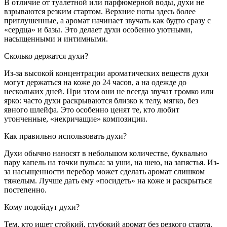
В отличие от туалетной или парфюмерной воды, духи не
взрываются резким стартом. Верхние ноты здесь более
приглушенные, а аромат начинает звучать как будто сразу с
«сердца» и базы. Это делает духи особенно уютными,
насыщенными и интимными.
Сколько держатся духи?
Из-за высокой концентрации ароматических веществ духи
могут держаться на коже до 24 часов, а на одежде до
нескольких дней. При этом они не всегда звучат громко или
ярко: часто духи раскрываются близко к телу, мягко, без
явного шлейфа. Это особенно ценят те, кто любит
утонченные, «некричащие» композиции.
Как правильно использовать духи?
Духи обычно наносят в небольшом количестве, буквально
пару капель на точки пульса: за уши, на шею, на запястья. Из-
за насыщенности перебор может сделать аромат слишком
тяжелым. Лучше дать ему «посидеть» на коже и раскрыться
постепенно.
Кому подойдут духи?
Тем, кто ищет стойкий, глубокий аромат без резкого старта.