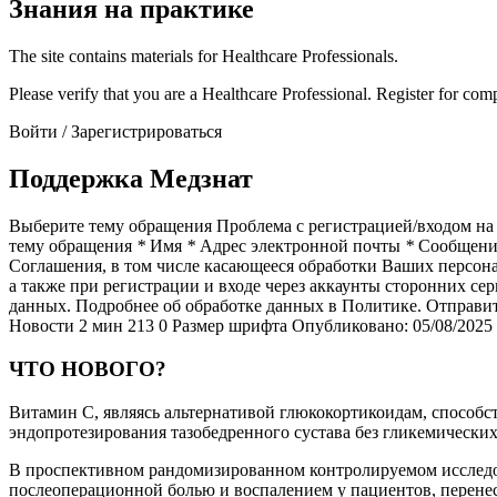
Знания на практике
The site contains materials for Healthcare Professionals.
Please verify that you are a Healthcare Professional. Register for compl
Войти / Зарегистрироваться
Поддержка Медзнат
Выберите тему обращения Проблема с регистрацией/входом на 
тему обращения
*
Имя
*
Адрес электронной почты
*
Сообщен
Соглашения, в том числе касающееся обработки Ваших персо
а также при регистрации и входе через аккаунты сторонних с
данных. Подробнее об обработке данных в Политике. Отправи
Новости
2 мин
213
0 Размер шрифта
Опубликовано: 05/08/2025
ЧТО НОВОГО?
Витамин С, являясь альтернативой глюкокортикоидам, способс
эндопротезирования тазобедренного сустава без гликемически
В проспективном рандомизированном контролируемом исследов
послеоперационной болью и воспалением у пациентов, перенес