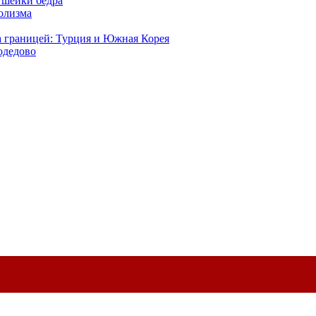
 шейки бедра
голизма
а границей: Турция и Южная Корея
одедово