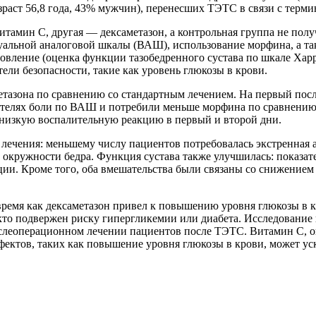
раст 56,8 года, 43% мужчин), перенесших ТЭТС в связи с терми
итамин С, другая — дексаметазон, а контрольная группа не пол
уальной аналоговой шкалы (ВАШ), использование морфина, а та
ление (оценка функции тазобедренного сустава по шкале Харри
ели безопасности, такие как уровень глюкозы в крови.
етазона по сравнению со стандартным лечением. На первый по
зателях боли по ВАШ и потребили меньше морфина по сравнению
е низкую воспалительную реакцию в первый и второй дни.
лечения: меньшему числу пациентов потребовалась экстренная а
 окружности бедра. Функция сустава также улучшилась: показат
ерации. Кроме того, оба вмешательства были связаны со снижен
ремя как дексаметазон привел к повышению уровня глюкозы в к
 кто подвержен риску гипергликемии или диабета. Исследование
слеоперационном лечении пациентов после ТЭТС. Витамин С, о
ектов, таких как повышение уровня глюкозы в крови, может уск