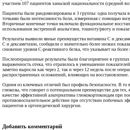
участием 107 пациентов ханьской национальности (средний воз
Пациенты были рандомизированы в 3 группы: одна получала в
точками были интенсивность боли, измеренная с помощью виз
Вторичные конечные точки включали функциональное восстанов
использования экстренной анальгезии, тошноту/рвоту и показат
Результаты выявили явные преимущества витамина С и дексам
С и дексаметазон, сообщили о значительно более низких пока
снижение уровня С-реактивного белка, что указывает на боле
Послеоперационные результаты были благоприятнее в группах 
выраженность отека, что отразилось в уменьшении показателей
заметно выросли как через 2, так и через 12 недель после оп
распространенных осложнений, влияющих на восстановление.
Одним из ключевых отличий был профиль безопасности. В то в
глюкозы, что говорит о потенциальном преимуществе для тех,
качестве эффективной альтернативы глюкокортикоидам при по
противовоспалительное действие при отсутствии побочных эфф
пациентов в ортопедической хирургии.
Добавить комментарий