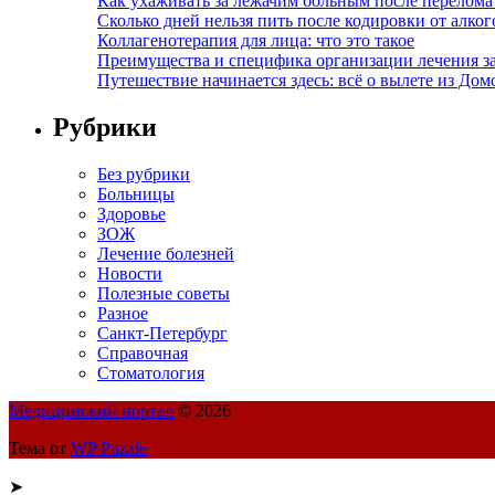
Как ухаживать за лежачим больным после перелома
Сколько дней нельзя пить после кодировки от алко
Коллагенотерапия для лица: что это такое
Преимущества и специфика организации лечения з
Путешествие начинается здесь: всё о вылете из Дом
Рубрики
Без рубрики
Больницы
Здоровье
ЗОЖ
Лечение болезней
Новости
Полезные советы
Разное
Санкт-Петербург
Справочная
Стоматология
Медицинский портал
© 2026
Тема от
WP Puzzle
➤