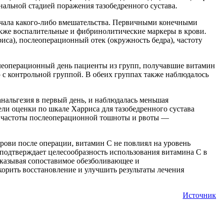
нальной стадией поражения тазобедренного сустава.
учала какого-либо вмешательства. Первичными конечными
кже воспалительные и фибринолитические маркеры в крови.
са), послеоперационный отек (окружность бедра), частоту
слеоперационный день пациенты из групп, получавшие витамин
 с контрольной группой. В обеих группах также наблюдалось
нальгезия в первый день, и наблюдалась меньшая
ели оценки по шкале Харриса для тазобедренного сустава
ием частоты послеоперационной тошноты и рвоты —
рови после операции, витамин С не повлиял на уровень
 подтверждает целесообразность использования витамина С в
казывая сопоставимое обезболивающее и
орить восстановление и улучшить результаты лечения
Источник