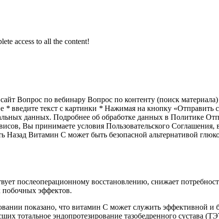
ete access to all the content!
сайт Вопрос по вебинару Вопрос по контенту (поиск материала
ие
*
введите текст с картинки
*
Нажимая на кнопку «Отправить с
нальных данных. Подробнее об обработке данных в Политике О
ервисов, Вы принимаете условия Пользовательского Соглашения,
ть Назад Витамин С может быть безопасной альтернативой глю
твует послеоперационному восстановлению, снижает потребность
х побочных эффектов.
ании показано, что витамин С может служить эффективной и б
ших тотальное эндопротезирование тазобедренного сустава (ТЭ