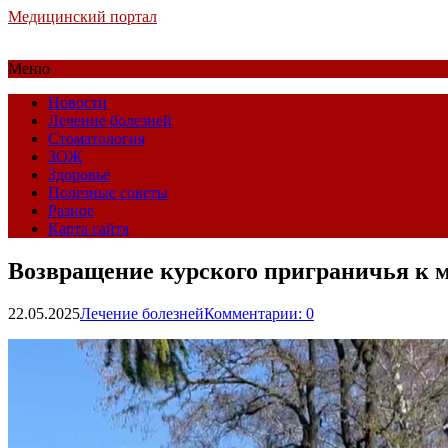
Медицинский портал
Меню
Новости
Лечение болезней
Стоматология
ЗОЖ
Здоровье
Полезные советы
Разное
Карта сайта
Возвращение курского приграничья к 
22.05.2025
Лечение болезней
Комментарии: 0