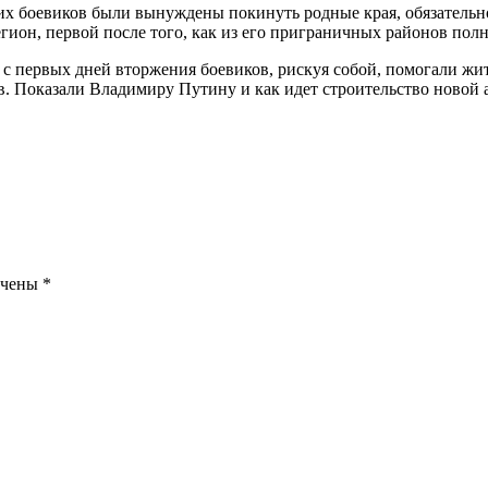
ких боевиков были вынуждены покинуть родные края, обязательно
егион, первой после того, как из его приграничных районов по
ые с первых дней вторжения боевиков, рискуя собой, помогали 
 Показали Владимиру Путину и как идет строительство новой 
ечены
*