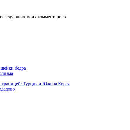
я последующих моих комментариев
 шейки бедра
голизма
а границей: Турция и Южная Корея
одедово