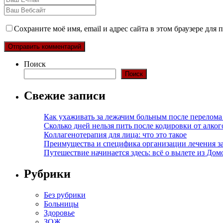
Сохраните моё имя, email и адрес сайта в этом браузере дл
Поиск
Поиск
Свежие записи
Как ухаживать за лежачим больным после перелома
Сколько дней нельзя пить после кодировки от алко
Коллагенотерапия для лица: что это такое
Преимущества и специфика организации лечения з
Путешествие начинается здесь: всё о вылете из Дом
Рубрики
Без рубрики
Больницы
Здоровье
ЗОЖ