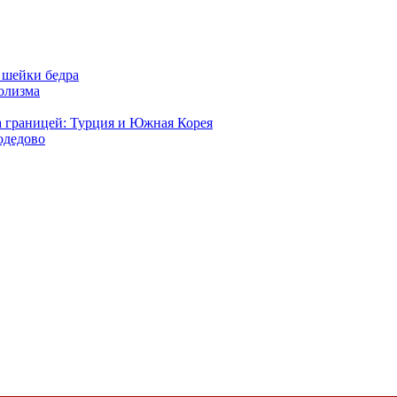
 шейки бедра
голизма
а границей: Турция и Южная Корея
одедово