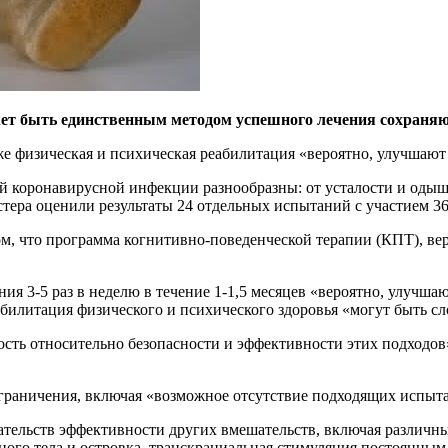
ет быть единственным методом успешного лечения сохраняю
кже физическая и психическая реабилитация «вероятно, улучшаю
й коронавирусной инфекции разнообразны: от усталости и одыш
тера оценили результаты 24 отдельных испытаний с участием 36
м, что программа когнитивно-поведенческой терапии (КПТ), ве
я 3-5 раз в неделю в течение 1-1,5 месяцев «вероятно, улучш
еабилитация физического и психического здоровья «могут быть 
ость относительно безопасности и эффективности этих подходов
ограничения, включая «возможное отсутствие подходящих испыт
зательств эффективности других вмешательств, включая различн
ого тела и островка, транскраниальная стимуляция постоянным 