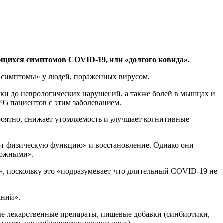
щихся симптомов COVID-19, или «долгого ковида».
т симптомы» у людей, пораженных вирусом.
ки до неврологических нарушений, а также болей в мышцах и
95 пациентов с этим заболеванием.
роятно, снижает утомляемость и улучшает когнитивные
ают физическую функцию» и восстановление. Однако они
сложными».
», поскольку это «подразумевает, что длительный COVID-19 не
аний».
ые лекарственные препараты, пищевые добавки (синбиотики,
током, гипербарическая оксигенация).