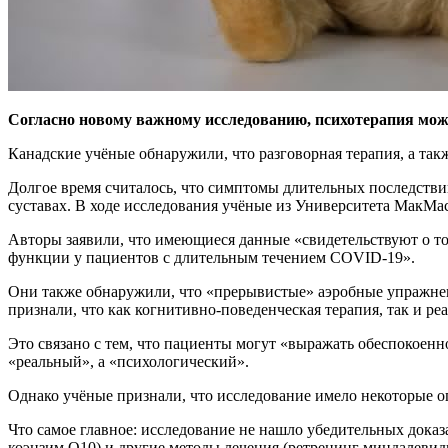
Согласно новому важному исследованию, психотерапия мож
Канадские учёные обнаружили, что разговорная терапия, а та
Долгое время считалось, что симптомы длительных последстви
суставах. В ходе исследования учёные из Университета МакМас
Авторы заявили, что имеющиеся данные «свидетельствуют о то
функции у пациентов с длительным течением COVID-19».
Они также обнаружили, что «прерывистые» аэробные упражнени
признали, что как когнитивно-поведенческая терапия, так и р
Это связано с тем, что пациенты могут «выражать обеспокоенн
«реальный», а «психологический».
Однако учёные признали, что исследование имело некоторые 
Что самое главное: исследование не нашло убедительных дока
коэнзим Q10) и другие методы лечения (ретренинг миндалевидн