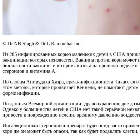
© Dr NB Singh & Dr L Ramouthar Inc
Из 285 инфицированных корью маленьких детей в США пришлос
вакцинации которых неизвестен. Вакцина против кори может п
безопасности вакцины и во время визита на прошлой неделе в
стероидов и витамина А.
По словам Анируддха Хазра, врача-инфекциониста Чикагского 
этом методы, которые продвигает Кеннеди, не помогают детям
форме инфекции.
По данным Всемирной организации здравоохранения, две дозы 
Однако у большинства детей в США нет такой серьёзной нехват
привести к повреждению печени, вредному давлению жидкости 
Ингаляционный стероидный препарат будесонид часто применя
кори же он может быть опасен, так как будет подавлять клетки