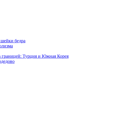
 шейки бедра
голизма
а границей: Турция и Южная Корея
одедово