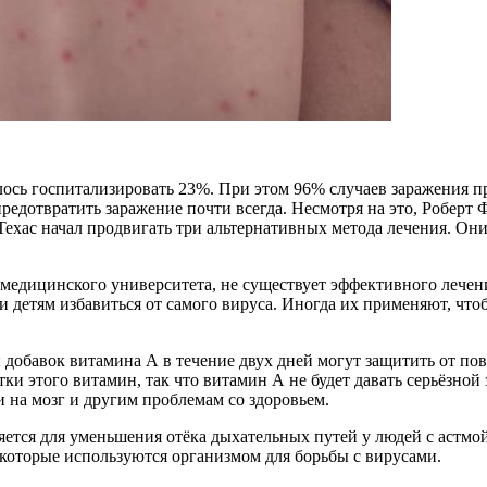
ь госпитализировать 23%. При этом 96% случаев заражения пр
редотвратить заражение почти всегда. Несмотря на это, Робер
 Техас начал продвигать три альтернативных метода лечения. 
медицинского университета, не существует эффективного лечен
 и детям избавиться от самого вируса. Иногда их применяют, ч
добавок витамина А в течение двух дней могут защитить от пов
ки этого витамин, так что витамин А не будет давать серьёзной
на мозг и другим проблемам со здоровьем.
ется для уменьшения отёка дыхательных путей у людей с астмо
, которые используются организмом для борьбы с вирусами.