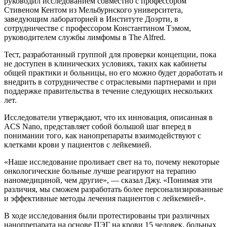
руководил исследованием совместно с профессором
Стивеном Кентом из Мельбурнского университета,
заведующим лабораторией в Институте Доэрти, в
сотрудничестве с профессором Константином Тэмом,
руководителем службы лимфомы в The Alfred.
Тест, разработанный группой для проверки концепции, пока
не доступен в клинических условиях, таких как кабинеты
общей практики и больницы, но его можно будет доработать и
внедрить в сотрудничестве с отраслевыми партнерами и при
поддержке правительства в течение следующих нескольких
лет.
Исследователи утверждают, что их инновация, описанная в
ACS Nano, представляет собой большой шаг вперед в
понимании того, как нанопрепараты взаимодействуют с
клетками крови у пациентов с лейкемией.
«Наше исследование проливает свет на то, почему некоторые
онкологические больные лучше реагируют на терапию
наномедициной, чем другие», — сказал Джу. «Понимая эти
различия, мы сможем разработать более персонализированные
и эффективные методы лечения пациентов с лейкемией».
В ходе исследования были протестированы три различных
нанопрепарата на основе ПЭГ на крови 15 человек, больных