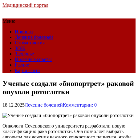
Медицинский портал
Меню
Новости
Лечение болезней
Стоматология
ЗОЖ
Здоровье
Полезные советы
Разное
Карта сайта
Ученые создали «биопортрет» раковой
опухоли ротоглотки
18.12.2025
Лечение болезней
Комментарии: 0
Онкологи Сеченовского университета разработали новую
классификацию рака ротоглотки. Она позволяет выбрать
алгоритм для лечения каждого конкретного пациента, чтобы