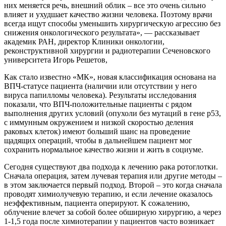
них меняется речь, внешний облик – все это очень сильно
влияет и ухудшает качество жизни человека. Поэтому врачи
всегда ищут способы уменьшить хирургическую агрессию без
снижения онкологического результата», — рассказывает
академик РАН, директор Клиники онкологии,
реконструктивной хирургии и радиотерапии Сеченовского
университета Игорь Решетов,
Как стало известно «МК», новая классификация основана на
ВПЧ-статусе пациента (наличии или отсутствии у него
вируса папилломы человека). Результаты исследования
показали, что ВПЧ-положительные пациенты с рядом
выполнения других условий (опухоли без мутаций в гене р53,
с иммунным окружением и низкой скоростью деления
раковых клеток) имеют больший шанс на проведение
щадящих операций, чтобы в дальнейшем пациент мог
сохранить нормальное качество жизни и жить в социуме.
Сегодня существуют два подхода к лечению рака ротоглотки.
Сначала операция, затем лучевая терапия или другие методы –
в этом заключается первый подход. Второй – это когда сначала
проводят химиолучевую терапию, и если лечение оказалось
неэффективным, пациента оперируют. К сожалению,
облучение влечет за собой более обширную хирургию, а через
1-1,5 года после химиотерапии у пациентов часто возникает