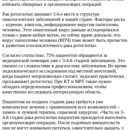
избежать обширных и органоуносящих операций.
Рак ротоглотки занимает 5-6-е место в структуре
онкологических заболеваний в нашей стране. Факторы риска
– курение, алкоголь, инфицирование вирусом папилломы
человека. Этот онкогенный вирус раньше ассоциировался
только с раком шейки матки, но сейчас врачи доказали, что
вирус папилломы человека (ВПЧ) тоже может быть причастен
к развитию плоскоклеточного рака ротоглотки.
Согласно статистике, 75% пациентов обращаются за
медицинской помощью уже с 3-4-й стадией заболевания. Это
связано со сложностями в диагностике заболевания. Во время
эндоскопического исследования под местной анестезией,
когда пациент непроизвольно глотает, эндоскоп практически
проскакивает ротоглотку. При КТ и МРТ также нужно
обладать определенным профессионализмом, чтобы
качественно исследовать интересующую область.
Пациентам на поздних стадиях рака требуется уже
комплексное лечение с применением всех возможностей –
химио- и лучевой терапии, серьезной хирургии. «Часто на 3-
4-й стадии рака ротоглотки пациентам приходится выполнять
органоуносящие операции. После подобных вмешательств
они не могут нормально питаться, самостоятельно дышать, у