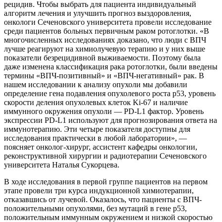
рецидив. Чтобы выбрать для пациента индивидуальный
алгоритм лечения и улучшить прогноз выздоровления,
онкологи Сеченовского университета провели исследование
среди пациентов больных первичным раком ротоглотки. «В
многочисленных исследованиях доказано, что люди с ВПЧ
лучше реагируют на химиолучевую терапию и у них выше
показатели безрецидивной выживаемости. Поэтому была
даже изменена классификация рака ротоглотки, были введены
термины «ВПЧ-позитивный» и «ВПЧ-негативный» рак. В
нашем исследовании к анализу опухоли мы добавили
определение гена подавления опухолевого роста р53, уровень
скорости деления опухолевых клеток Ki-67 и наличие
иммунного окружения опухоли — PD-L1 фактор. Уровень
экспрессии PD-L1 используют для прогнозирования ответа на
иммунотерапию. Эти четыре показателя доступны для
исследования практически в любой лаборатории», —
поясняет онколог-хирург, ассистент кафедры онкологии,
реконструктивной хирургии и радиотерапии Сеченовского
университета Наталья Сукорцева.
В ходе исследования в первой группе пациентов на первом
этапе провели три курса индукционной химиотерапии,
отказавшись от лучевой. Оказалось, что пациенты с ВПЧ-
положительными опухолями, без мутаций в гене р53,
положительным иммунным окружением и низкой скоростью