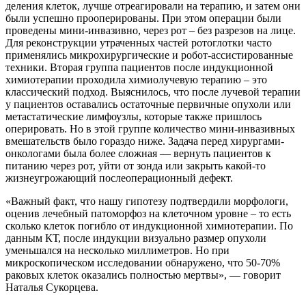
деления клеток, лучше отреагировали на терапию, и затем они
были успешно прооперированы. При этом операции были
проведены мини-инвазивно, через рот – без разрезов на лице.
Для реконструкции утраченных частей ротоглотки часто
применялись микрохирургические и робот-ассистированные
техники. Вторая группа пациентов после индукционной
химиотерапии проходила химиолучевую терапию – это
классический подход. Выяснилось, что после лучевой терапии
у пациентов оставались остаточные первичные опухоли или
метастатические лимфоузлы, которые также пришлось
оперировать. Но в этой группе количество мини-инвазивных
вмешательств было гораздо ниже. Задача перед хирургами-
онкологами была более сложная — вернуть пациентов к
питанию через рот, уйти от зонда или закрыть какой-то
жизнеугрожающий послеоперационный дефект.
«Важный факт, что нашу гипотезу подтвердили морфологи,
оценив лечебный патоморфоз на клеточном уровне – то есть
сколько клеток погибло от индукционной химиотерапии. По
данным КТ, после индукции визуально размер опухоли
уменьшался на несколько миллиметров. Но при
микроскопическом исследовании обнаружено, что 50-70%
раковых клеток оказались полностью мертвы», — говорит
Наталья Сукорцева.