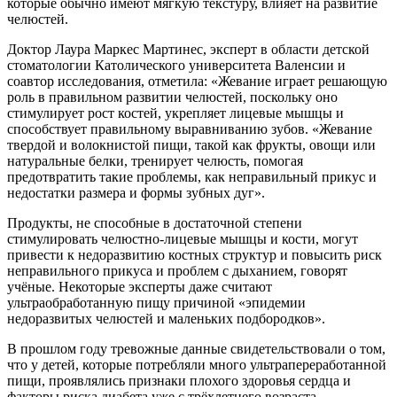
которые обычно имеют мягкую текстуру, влияет на развитие
челюстей.
Доктор Лаура Маркес Мартинес, эксперт в области детской
стоматологии Католического университета Валенсии и
соавтор исследования, отметила: «Жевание играет решающую
роль в правильном развитии челюстей, поскольку оно
стимулирует рост костей, укрепляет лицевые мышцы и
способствует правильному выравниванию зубов. «Жевание
твердой и волокнистой пищи, такой как фрукты, овощи или
натуральные белки, тренирует челюсть, помогая
предотвратить такие проблемы, как неправильный прикус и
недостатки размера и формы зубных дуг».
Продукты, не способные в достаточной степени
стимулировать челюстно-лицевые мышцы и кости, могут
привести к недоразвитию костных структур и повысить риск
неправильного прикуса и проблем с дыханием, говорят
учёные. Некоторые эксперты даже считают
ультраобработанную пищу причиной «эпидемии
недоразвитых челюстей и маленьких подбородков».
В прошлом году тревожные данные свидетельствовали о том,
что у детей, которые потребляли много ультрапереработанной
пищи, проявлялись признаки плохого здоровья сердца и
факторы риска диабета уже с трёхлетнего возраста.