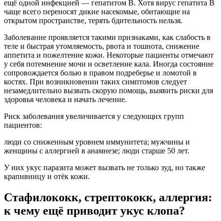
ещё одной инфекцией — гепатитом B. Хотя вирус гепатита B
чаще всего переносят дикие насекомые, обитающие на
открытом пространстве, терять бдительность нельзя.
Заболевание проявляется такими признаками, как слабость в
теле и быстрая утомляемость, рвота и тошнота, снижение
аппетита и пожелтение кожи. Некоторые пациенты отмечают
у себя потемнение мочи и осветление кала. Иногда состояние
сопровождается болью в правом подреберье и ломотой в
костях. При возникновении таких симптомов следует
незамедлительно вызвать скорую помощь, выявить риски для
здоровья человека и начать лечение.
Риск заболевания увеличивается у следующих групп
пациентов:
люди со сниженным уровнем иммунитета; мужчины и
женщины с аллергией в анамнезе; люди старше 50 лет.
У них укус паразита может вызвать не только зуд, но также
крапивницу и отёк кожи.
Стафилококк, стрептококк, аллергия:
к чему ещё приводит укус клопа?