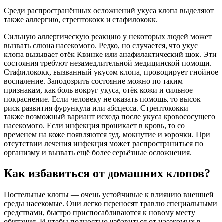
Среди распространённых осложнений укуса клопа выделяют
также аллергию, стрептококк и стафилококк.
Сильную аллергическую реакцию у некоторых людей может
вызвать слюна насекомого. Редко, но случается, что укус
клопа вызывает отёк Квинке или анафилактический шок. Эти
состояния требуют незамедлительной медицинской помощи.
Стафилококк, вызванный укусом клопа, провоцирует гнойное
воспаление. Заподозрить состояние можно по таким
признакам, как боль вокруг укуса, отёк кожи и сильное
покраснение. Если человеку не оказать помощь, то высок
риск развития фурункула или абсцесса. Стрептококки —
также возможный вариант исхода после укуса кровососущего
насекомого. Если инфекция проникает в кровь, то со
временем на коже появляются зуд, мокнутие и корочки. При
отсутствии лечения инфекция может распространиться по
организму и вызвать ещё более серьёзные осложнения.
Как избавиться от домашних клопов?
Постельные клопы — очень устойчивые к влиянию внешней
среды насекомые. Они легко переносят травлю специальными
средствами, быстро приспосабливаются к новому месту
обитания. И чтобы полностью избавиться от насекомых в