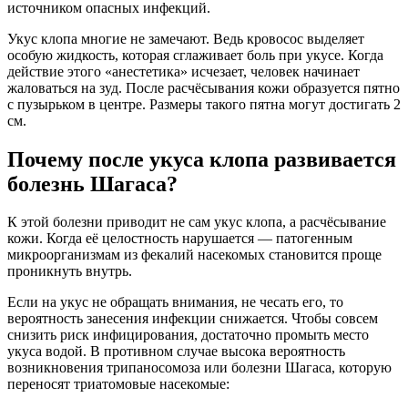
источником опасных инфекций.
Укус клопа многие не замечают. Ведь кровосос выделяет
особую жидкость, которая сглаживает боль при укусе. Когда
действие этого «анестетика» исчезает, человек начинает
жаловаться на зуд. После расчёсывания кожи образуется пятно
с пузырьком в центре. Размеры такого пятна могут достигать 2
см.
Почему после укуса клопа развивается
болезнь Шагаса?
К этой болезни приводит не сам укус клопа, а расчёсывание
кожи. Когда её целостность нарушается — патогенным
микроорганизмам из фекалий насекомых становится проще
проникнуть внутрь.
Если на укус не обращать внимания, не чесать его, то
вероятность занесения инфекции снижается. Чтобы совсем
снизить риск инфицирования, достаточно промыть место
укуса водой. В противном случае высока вероятность
возникновения трипаносомоза или болезни Шагаса, которую
переносят триатомовые насекомые: