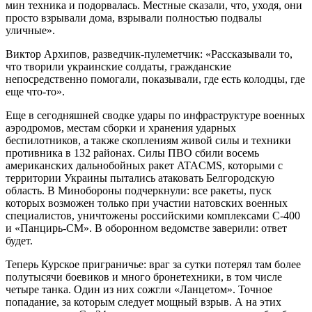
мин техника и подорвалась. Местные сказали, что, уходя, они
просто взрывали дома, взрывали полностью подвалы
уличные».
Виктор Архипов, разведчик-пулеметчик: «Рассказывали то,
что творили украинские солдаты, гражданские
непосредственно помогали, показывали, где есть колодцы, где
еще что-то».
Еще в сегодняшней сводке удары по инфраструктуре военных
аэродромов, местам сборки и хранения ударных
беспилотников, а также скоплениям живой силы и техники
противника в 132 районах. Силы ПВО сбили восемь
американских дальнобойных ракет ATACMS, которыми с
территории Украины пытались атаковать Белгородскую
область. В Минобороны подчеркнули: все ракеты, пуск
которых возможен только при участии натовских военных
специалистов, уничтожены российскими комплексами С-400
и «Панцирь-СМ». В оборонном ведомстве заверили: ответ
будет.
Теперь Курское приграничье: враг за сутки потерял там более
полутысячи боевиков и много бронетехники, в том числе
четыре танка. Один из них сожгли «Ланцетом». Точное
попадание, за которым следует мощный взрыв. А на этих