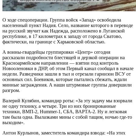
О ходе спецоперации. Группа войск «Запад» освободила
населенный пункт Надия. Село, название которого в переводе
на русский звучит как Надежда, расположено в Луганской
республике, в 17 километрах к западу от города Сватово,
фактически, на границе с Харьковской областью.
А воины-гвардейцы группировки «Центр» сегодня
рассказали подробности блестящей и дерзкой операции на
Красноармейском направлении — взятии под контроль
Новооленовки в ДНР, об этом Первый канал сообщал в начале
недели. Разведчики зашли в тыл и отрезали гарнизон ВСУ от
основных сил. Боевиков, которые пытались сбежать, ждали
минные заграждения. А наши штурмовые группы довершили
разгром.
Валерий Кулябин, командир роты: «За эту задачу мы взорвали
не одну технику, а четыре. Три из них бронированные
техники, ВМП-2, Hummer-1, СБА, ВАРТА-2. Ну и легковая
там была одна. Вылазками мины с собой тащим, ночью где-то
выходим».
Антон Курлынов, заместитель командира взвода: «На этих