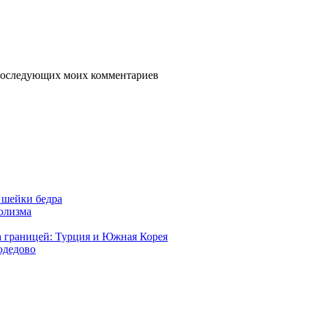
я последующих моих комментариев
 шейки бедра
голизма
а границей: Турция и Южная Корея
одедово