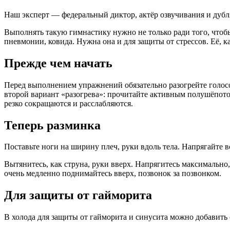
Наш эксперт — федеральный диктор, актёр озвучивания и дубля
Выполнять такую гимнастику нужно не только ради того, чтобы
пневмонии, ковида. Нужна она и для защиты от стрессов. Её, ка
Прежде чем начать
Перед выполнением упражнений обязательно разогрейте голосов
второй вариант «разогрева»: прочитайте активным полушёпотом
резко сокращаются и расслабляются.
Теперь разминка
Поставьте ноги на ширину плеч, руки вдоль тела. Напрягайте в
Вытянитесь, как струна, руки вверх. Напрягитесь максимально, 
очень медленно поднимайтесь вверх, позвонок за позвонком.
Для защиты от гайморита
В холода для защиты от гайморита и синусита можно добавит