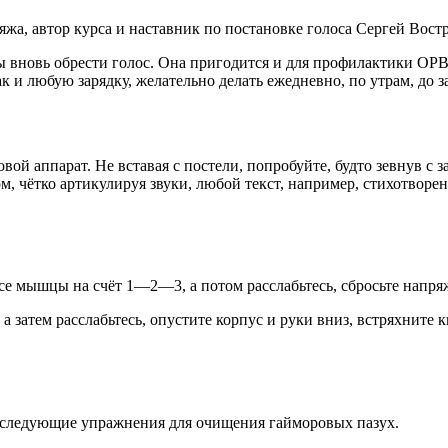
жа, автор курса и наставник по постановке голоса Сергей Вост
 вновь обрести голос. Она пригодится и для профилактики ОРВИ
к и любую зарядку, желательно делать ежедневно, по утрам, до з
ой аппарат. Не вставая с постели, попробуйте, будто зевнув с з
, чётко артикулируя звуки, любой текст, например, стихотворен
се мышцы на счёт 1—2—3, а потом расслабьтесь, сбросьте напряж
а затем расслабьтесь, опустите корпус и руки вниз, встряхните 
ь следующие упражнения для очищения гайморовых пазух.