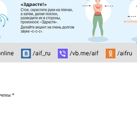
ечены
*