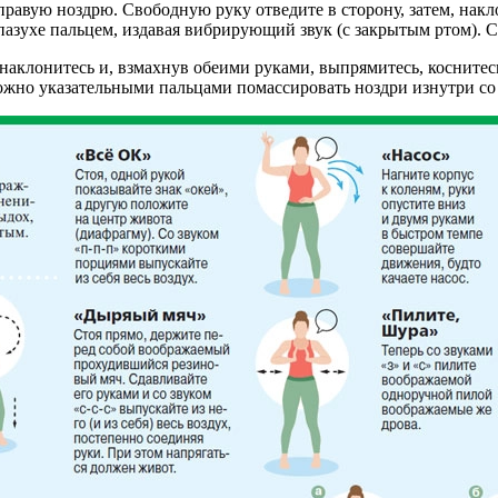
правую ноздрю. Свободную руку отведите в сторону, затем, нак
пазухе пальцем, издавая вибрирующий звук (с закрытым ртом). С
 наклонитесь и, взмахнув обеими руками, выпрямитесь, косните
можно указательными пальцами помассировать ноздри изнутри со